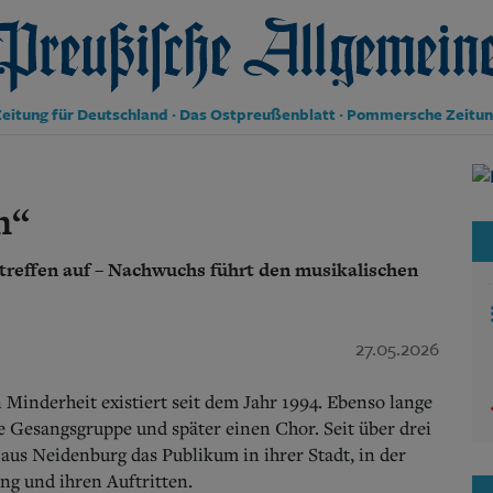
reußische Allgemeine Zeitung
eitung für Deutschland · Das Ostpreußenblatt · Pommersche Zeitu
Politik
Kultur
n“
Wirtschaft
Panorama
reffen auf – Nachwuchs führt den musikalischen
Gesellschaft
Leben
Geschichte
Ostpreußen
27.05.2026
Pommern
Berlin-Brandenburg
Minderheit existiert seit dem Jahr 1994. Ebenso lange
Schlesien
ne Gesangsgruppe und später einen Chor. Seit über drei
Danzig und Westpreußen
us Neidenburg das Publikum in ihrer Stadt, in der
Bücher
ng und ihren Auftritten.