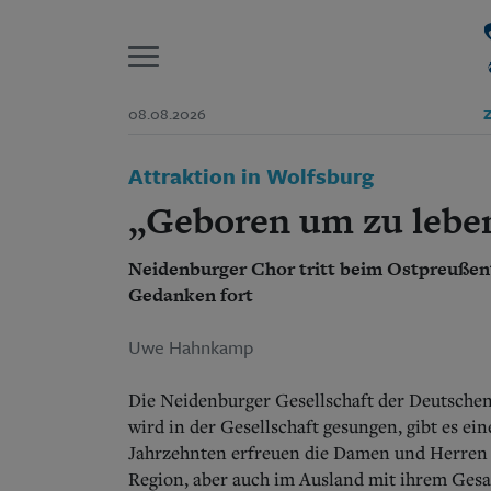
P
08.08.2026
Z
Start
Attraktion in Wolfsburg
Suchen und finden
Wer wir sind
„Geboren um zu lebe
Aktuelle Ausgabe
Abonnenten-Login
Neidenburger Chor tritt beim Ostpreußent
Abonnent werden
Abo Prämien
Gedanken fort
Archiv
Mediadaten
Uwe Hahnkamp
Die Neidenburger Gesellschaft der Deutschen 
wird in der Gesellschaft gesungen, gibt es ei
Jahrzehnten erfreuen die Damen und Herren a
Region, aber auch im Ausland mit ihrem Gesa