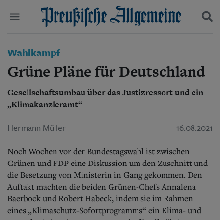
Politik
Wahlkampf
Suchen und finden
Kultur
Grüne Pläne für Deutschland
Wirtschaft
Panorama
Gesellschaftsumbau über das Justizressort und ein
Gesellschaft
„Klimakanzleramt“
Leben
Geschichte
Ostpreußen
Hermann Müller
16.08.2021
Pommern
Berlin-Brandenburg
Noch Wochen vor der Bundestagswahl ist zwischen
Schlesien
Grünen und FDP eine Diskussion um den Zuschnitt und
Danzig und Westpreußen
die Besetzung von Ministerin in Gang gekommen. Den
Bücher
Auftakt machten die beiden Grünen-Chefs Annalena
Baerbock und Robert Habeck, indem sie im Rahmen
Start
Wer wir sind
eines „Klimaschutz-Sofortprogramms“ ein Klima- und