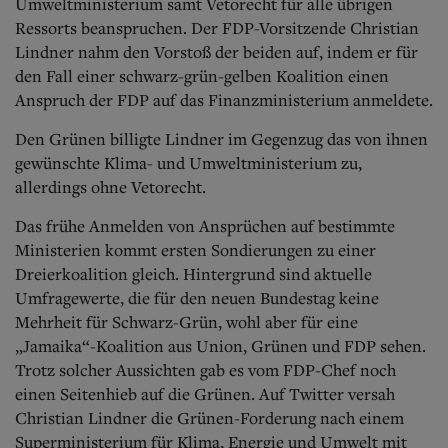
Aktuelle Ausgabe
Umweltministerium samt Vetorecht für alle übrigen
Abonnenten-Login
Ressorts beanspruchen. Der FDP-Vorsitzende Christian
Abonnent werden
Lindner nahm den Vorstoß der beiden auf, indem er für
Abo Prämien
den Fall einer schwarz-grün-gelben Koalition einen
Archiv
Anspruch der FDP auf das Finanzministerium anmeldete.
Mediadaten
Den Grünen billigte Lindner im Gegenzug das von ihnen
Kontakt
gewünschte Klima- und Umweltministerium zu,
Impressum
allerdings ohne Vetorecht.
Datenschutz
Das frühe Anmelden von Ansprüchen auf bestimmte
Ministerien kommt ersten Sondierungen zu einer
Dreierkoalition gleich. Hintergrund sind aktuelle
Umfragewerte, die für den neuen Bundestag keine
Mehrheit für Schwarz-Grün, wohl aber für eine
„Jamaika“-Koalition aus Union, Grünen und FDP sehen.
Trotz solcher Aussichten gab es vom FDP-Chef noch
einen Seitenhieb auf die Grünen. Auf Twitter versah
Christian Lindner die Grünen-Forderung nach einem
Superministerium für Klima, Energie und Umwelt mit