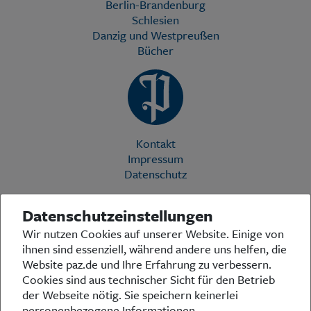
Berlin-Brandenburg
Schlesien
Danzig und Westpreußen
Bücher
Kontakt
Impressum
Datenschutz
Datenschutzeinstellungen
Die Preußische Allgemeine Zeitung (PAZ) ist eine einzigartige Stimme
Wir nutzen Cookies auf unserer Website. Einige von
in der deutschen Medienlandschaft. Woche für Woche berichtet sie
ihnen sind essenziell, während andere uns helfen, die
über das aktuelle Zeitgeschehen in Politik, Kultur und Wirtschaft und
bezieht zu den grundlegenden Entwicklungen unserer Gesellschaft
Website paz.de und Ihre Erfahrung zu verbessern.
Stellung. In ihrer Arbeit fühlt sich die Redaktion dem traditionellen
Cookies sind aus technischer Sicht für den Betrieb
preußischen Wertekanon verpflichtet: Das alte Preußen stand und
der Webseite nötig. Sie speichern keinerlei
steht für religiöse und weltanschauliche Toleranz, für Heimatliebe
personenbezogene Informationen.