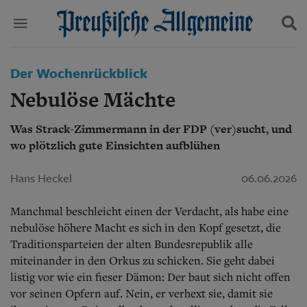
Politik
Der Wochenrückblick
Suchen und finden
Kultur
Nebulöse Mächte
Wirtschaft
Panorama
Was Strack-Zimmermann in der FDP (ver)sucht, und
Gesellschaft
wo plötzlich gute Einsichten aufblühen
Leben
Geschichte
Ostpreußen
Hans Heckel
06.06.2026
Pommern
Berlin-Brandenburg
Manchmal beschleicht einen der Verdacht, als habe eine
Schlesien
nebulöse höhere Macht es sich in den Kopf gesetzt, die
Danzig und Westpreußen
Traditionsparteien der alten Bundesrepublik alle
Bücher
miteinander in den Orkus zu schicken. Sie geht dabei
listig vor wie ein fieser Dämon: Der baut sich nicht offen
Start
Wer wir sind
vor seinen Opfern auf. Nein, er verhext sie, damit sie