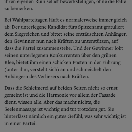
Aktuelle Ausgabe
ihren eigenen Ruin selbst bewerkstelligen, ohne die Falle
Abonnenten-Login
zu bemerken.
Abonnent werden
Abo Prämien
Bei Wahlparteitagen läuft es normalerweise immer gleich
Archiv
ab: Der unterlegene Kandidat fürs Spitzenamt gratuliert
Mediadaten
dem Siegreichen und bittet seine enttäuschten Anhänger,
den Gewinner nun nach Kräften zu unterstützen, auf
Kontakt
dass die Partei zusammenstehe. Und der Gewinner lobt
Impressum
seinen unterlegenen Konkurrenten über den grünen
Datenschutz
Klee, bietet ihm einen schicken Posten in der Führung
(unter ihm, versteht sich) an und schmeichelt den
Anhängern des Verlierers nach Kräften.
Dass die Schleimerei auf beiden Seiten nicht so ernst
gemeint ist und die Harmonie vor allem der Fassade
dient, wissen alle. Aber das macht nichts, die
Seelenmassage ist wichtig und tut trotzdem gut. Sie
hinterlässt nämlich ein gutes Gefühl, was sehr wichtig ist
in einer Partei.