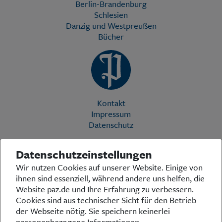
Berlin-Brandenburg
Schlesien
Danzig und Westpreußen
Bücher
Kontakt
Impressum
Datenschutz
Datenschutzeinstellungen
Die Preußische Allgemeine Zeitung (PAZ) ist eine einzigartige Stimme
Wir nutzen Cookies auf unserer Website. Einige von
in der deutschen Medienlandschaft. Woche für Woche berichtet sie
ihnen sind essenziell, während andere uns helfen, die
über das aktuelle Zeitgeschehen in Politik, Kultur und Wirtschaft und
bezieht zu den grundlegenden Entwicklungen unserer Gesellschaft
Website paz.de und Ihre Erfahrung zu verbessern.
Stellung. In ihrer Arbeit fühlt sich die Redaktion dem traditionellen
Cookies sind aus technischer Sicht für den Betrieb
preußischen Wertekanon verpflichtet: Das alte Preußen stand und
der Webseite nötig. Sie speichern keinerlei
steht für religiöse und weltanschauliche Toleranz, für Heimatliebe
personenbezogene Informationen.