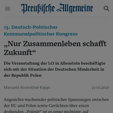
Politik
13. Deutsch-Polnischer
Suchen und finden
Kultur
Kommunalpolitischer Kongress
Wirtschaft
„Nur Zusammenleben schafft
Panorama
Gesellschaft
Zukunft“
Leben
Geschichte
Die Veranstaltung der LO in Allenstein beschäftigte
Ostpreußen
sich mit der Situation der Deutschen Minderheit in
Pommern
der Republik Polen
Berlin-Brandenburg
Schlesien
Manuela Rosenthal-Kappi
27.10.2021
Danzig und Westpreußen
Bücher
Angesichts wachsender politischer Spannungen zwischen
Start
der EU und Polen sowie Gerüchten über einen
Wer wir sind
drohenden „Polexit“ ist es umso wichtiger, auf