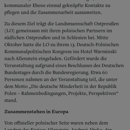
Aktuelle Ausgabe
kommunaler Ebene einmal geknüpfte Kontakte zu
Abonnenten-Login
pflegen und die Zusammenarbeit auszuweiten.
Abonnent werden
Abo Prämien
Zu diesem Ziel trägt die Landsmannschaft Ostpreußen
Archiv
(LO) gemeinsam mit ihren polnischen Partnern im
Mediadaten
südlichen Ostpreußen und in Schlesien bei. Mitte
Kontakt
Oktober hatte die LO zu ihrem 13. Deutsch-Polnischen
Impressum
Kommunalpolitischen Kongress ins Hotel Warminski
Datenschutz
nach Allenstein eingeladen. Gefördert wurde die
Veranstaltung aufgrund eines Beschlusses des Deutschen
Bundestages durch die Bundesregierung. Etwa 60
Personen nahmen an der Veranstaltung teil, die unter
dem Motto „Die deutsche Minderheit in der Republik
Polen – Rahmenbedingungen, Projekte, Perspektiven“
stand.
Zusammenstehen in Europa
Von offizieller polnischer Seite waren neben dem
Landrat des Kreises Allenstein, Andrzej Abako, der