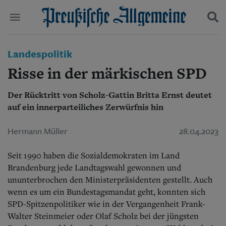
Politik
Landespolitik
Suchen und finden
Kultur
Risse in der märkischen SPD
Wirtschaft
Panorama
Der Rücktritt von Scholz-Gattin Britta Ernst deutet
Gesellschaft
auf ein innerparteiliches Zerwürfnis hin
Leben
Geschichte
Ostpreußen
Hermann Müller
28.04.2023
Pommern
Berlin-Brandenburg
Seit 1990 haben die Sozialdemokraten im Land
Schlesien
Brandenburg jede Landtagswahl gewonnen und
Danzig und Westpreußen
ununterbrochen den Ministerpräsidenten gestellt. Auch
Bücher
wenn es um ein Bundestagsmandat geht, konnten sich
SPD-Spitzenpolitiker wie in der Vergangenheit Frank-
Start
Wer wir sind
Walter Steinmeier oder Olaf Scholz bei der jüngsten