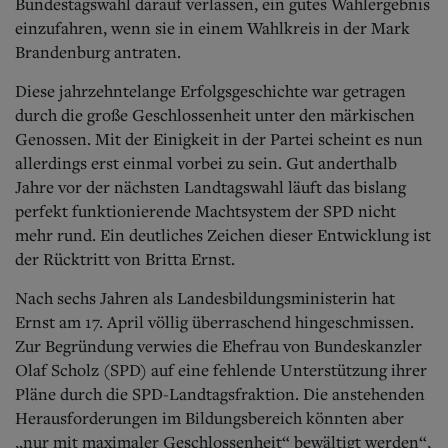
Aktuelle Ausgabe
Bundestagswahl darauf verlassen, ein gutes Wahlergebnis
Abonnenten-Login
einzufahren, wenn sie in einem Wahlkreis in der Mark
Abonnent werden
Brandenburg antraten.
Abo Prämien
Archiv
Diese jahrzehntelange Erfolgsgeschichte war getragen
Mediadaten
durch die große Geschlossenheit unter den märkischen
Genossen. Mit der Einigkeit in der Partei scheint es nun
Kontakt
allerdings erst einmal vorbei zu sein. Gut anderthalb
Impressum
Jahre vor der nächsten Landtagswahl läuft das bislang
Datenschutz
perfekt funktionierende Machtsystem der SPD nicht
mehr rund. Ein deutliches Zeichen dieser Entwicklung ist
der Rücktritt von Britta Ernst.
Nach sechs Jahren als Landesbildungsministerin hat
Ernst am 17. April völlig überraschend hingeschmissen.
Zur Begründung verwies die Ehefrau von Bundeskanzler
Olaf Scholz (SPD) auf eine fehlende Unterstützung ihrer
Pläne durch die SPD-Landtagsfraktion. Die anstehenden
Herausforderungen im Bildungsbereich könnten aber
„nur mit maximaler Geschlossenheit“ bewältigt werden“,