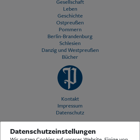
Gesellschaft
Leben
Geschichte
Ostpreußen
Pommern
Berlin-Brandenburg
Schlesien
Danzig und Westpreußen
Bücher
Kontakt
Impressum
Datenschutz
Datenschutzeinstellungen
Die Preußische Allgemeine Zeitung (PAZ) ist eine einzigartige Stimme
Wir nutzen Cookies auf unserer Website. Einige von