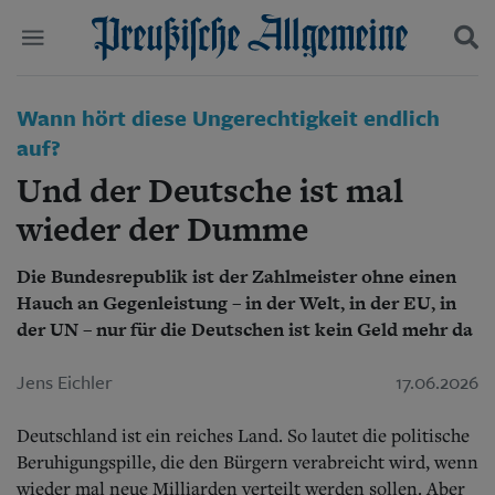
Politik
Wann hört diese Ungerechtigkeit endlich
Suchen und finden
Kultur
auf?
Wirtschaft
Und der Deutsche ist mal
Panorama
Gesellschaft
wieder der Dumme
Leben
Geschichte
Die Bundesrepublik ist der Zahlmeister ohne einen
Ostpreußen
Hauch an Gegenleistung – in der Welt, in der EU, in
Pommern
der UN – nur für die Deutschen ist kein Geld mehr da
Berlin-Brandenburg
Schlesien
Jens Eichler
17.06.2026
Danzig und Westpreußen
Bücher
Deutschland ist ein reiches Land. So lautet die politische
Start
Beruhigungspille, die den Bürgern verabreicht wird, wenn
Wer wir sind
wieder mal neue Milliarden verteilt werden sollen. Aber