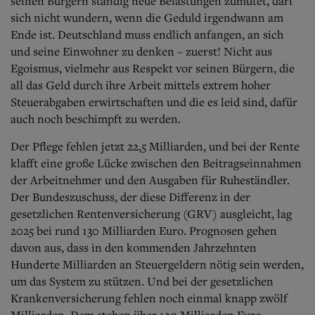
seinen Bürgern ständig neue Belastungen zumutet, darf
sich nicht wundern, wenn die Geduld irgendwann am
Ende ist. Deutschland muss endlich anfangen, an sich
und seine Einwohner zu denken – zuerst! Nicht aus
Egoismus, vielmehr aus Respekt vor seinen Bürgern, die
all das Geld durch ihre Arbeit mittels extrem hoher
Steuerabgaben erwirtschaften und die es leid sind, dafür
auch noch beschimpft zu werden.
Der Pflege fehlen jetzt 22,5 Milliarden, und bei der Rente
klafft eine große Lücke zwischen den Beitragseinnahmen
der Arbeitnehmer und den Ausgaben für Ruheständler.
Der Bundeszuschuss, der diese Differenz in der
gesetzlichen Rentenversicherung (GRV) ausgleicht, lag
2025 bei rund 130 Milliarden Euro. Prognosen gehen
davon aus, dass in den kommenden Jahrzehnten
Hunderte Milliarden an Steuergeldern nötig sein werden,
um das System zu stützen. Und bei der gesetzlichen
Krankenversicherung fehlen noch einmal knapp zwölf
Milliarden. Dem stehen über 120 Milliarden Euro