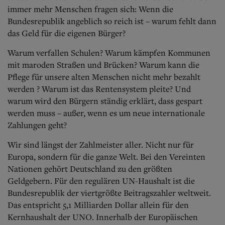
Aktuelle Ausgabe
immer mehr Menschen fragen sich: Wenn die
Abonnenten-Login
Bundesrepublik angeblich so reich ist – warum fehlt dann
Abonnent werden
das Geld für die eigenen Bürger?
Abo Prämien
Archiv
Warum verfallen Schulen? Warum kämpfen Kommunen
Mediadaten
mit maroden Straßen und Brücken? Warum kann die
Kontakt
Pflege für unsere alten Menschen nicht mehr bezahlt
Impressum
werden ? Warum ist das Rentensystem pleite? Und
Datenschutz
warum wird den Bürgern ständig erklärt, dass gespart
werden muss – außer, wenn es um neue internationale
Zahlungen geht?
Wir sind längst der Zahlmeister aller. Nicht nur für
Europa, sondern für die ganze Welt. Bei den Vereinten
Nationen gehört Deutschland zu den größten
Geldgebern. Für den regulären UN-Haushalt ist die
Bundesrepublik der viertgrößte Beitragszahler weltweit.
Das entspricht 5,1 Milliarden Dollar allein für den
Kernhaushalt der UNO. Innerhalb der Europäischen