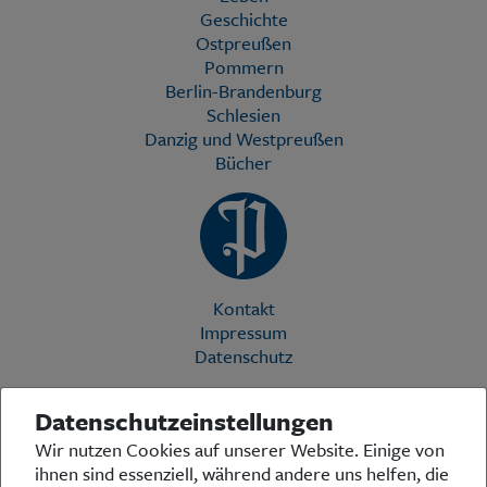
Geschichte
Ostpreußen
Pommern
Berlin-Brandenburg
Schlesien
Danzig und Westpreußen
Bücher
Kontakt
Impressum
Datenschutz
Datenschutzeinstellungen
Die Preußische Allgemeine Zeitung (PAZ) ist eine einzigartige Stimme
Wir nutzen Cookies auf unserer Website. Einige von
in der deutschen Medienlandschaft. Woche für Woche berichtet sie
ihnen sind essenziell, während andere uns helfen, die
über das aktuelle Zeitgeschehen in Politik, Kultur und Wirtschaft und