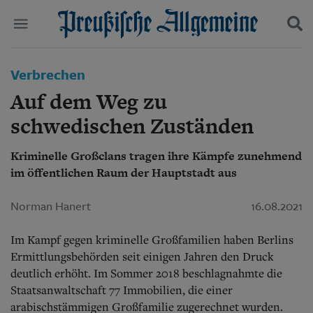
Politik
Verbrechen
Suchen und finden
Kultur
Auf dem Weg zu
Wirtschaft
Panorama
schwedischen Zuständen
Gesellschaft
Leben
Kriminelle Großclans tragen ihre Kämpfe zunehmend
Geschichte
im öffentlichen Raum der Hauptstadt aus
Ostpreußen
Pommern
Norman Hanert
16.08.2021
Berlin-Brandenburg
Schlesien
Im Kampf gegen kriminelle Großfamilien haben Berlins
Danzig und Westpreußen
Bücher
Ermittlungsbehörden seit einigen Jahren den Druck
deutlich erhöht. Im Sommer 2018 beschlagnahmte die
Start
Staatsanwaltschaft 77 Immobilien, die einer
Wer wir sind
arabischstämmigen Großfamilie zugerechnet wurden.