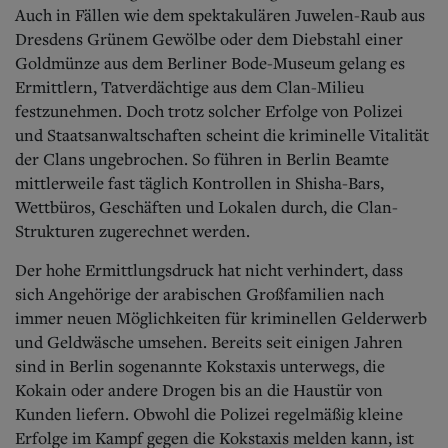
Aktuelle Ausgabe
Auch in Fällen wie dem spektakulären Juwelen-Raub aus
Abonnenten-Login
Dresdens Grünem Gewölbe oder dem Diebstahl einer
Abonnent werden
Goldmünze aus dem Berliner Bode-Museum gelang es
Abo Prämien
Ermittlern, Tatverdächtige aus dem Clan-Milieu
Archiv
Mediadaten
festzunehmen. Doch trotz solcher Erfolge von Polizei
und Staatsanwaltschaften scheint die kriminelle Vitalität
Kontakt
der Clans ungebrochen. So führen in Berlin Beamte
Impressum
mittlerweile fast täglich Kontrollen in Shisha-Bars,
Datenschutz
Wettbüros, Geschäften und Lokalen durch, die Clan-
Strukturen zugerechnet werden.
Der hohe Ermittlungsdruck hat nicht verhindert, dass
sich Angehörige der arabischen Großfamilien nach
immer neuen Möglichkeiten für kriminellen Gelderwerb
und Geldwäsche umsehen. Bereits seit einigen Jahren
sind in Berlin sogenannte Kokstaxis unterwegs, die
Kokain oder andere Drogen bis an die Haustür von
Kunden liefern. Obwohl die Polizei regelmäßig kleine
Erfolge im Kampf gegen die Kokstaxis melden kann, ist