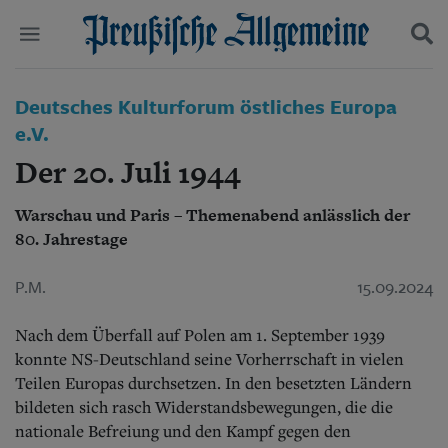
Politik
Deutsches Kulturforum östliches Europa
Suchen und finden
Kultur
e.V.
Wirtschaft
Der 20. Juli 1944
Panorama
Gesellschaft
Leben
Warschau und Paris – Themenabend anlässlich der
Geschichte
80. Jahrestage
Ostpreußen
Pommern
P.M.
15.09.2024
Berlin-Brandenburg
Schlesien
Nach dem Überfall auf Polen am 1. September 1939
Danzig und Westpreußen
konnte NS-Deutschland seine Vorherrschaft in vielen
Bücher
Teilen Europas durchsetzen. In den besetzten Ländern
Start
bildeten sich rasch Widerstandsbewegungen, die die
Wer wir sind
nationale Befreiung und den Kampf gegen den