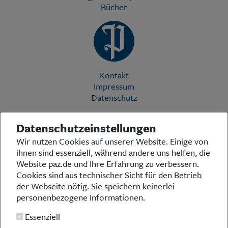
Bücher
Kontakt
Impressum
Datenschutz
Datenschutzeinstellungen
Die Preußische Allgemeine Zeitung (PAZ) ist eine einzigartige Stimme
Wir nutzen Cookies auf unserer Website. Einige von
in der deutschen Medienlandschaft. Woche für Woche berichtet sie
ihnen sind essenziell, während andere uns helfen, die
über das aktuelle Zeitgeschehen in Politik, Kultur und Wirtschaft und
bezieht zu den grundlegenden Entwicklungen unserer Gesellschaft
Website paz.de und Ihre Erfahrung zu verbessern.
Stellung. In ihrer Arbeit fühlt sich die Redaktion dem traditionellen
Cookies sind aus technischer Sicht für den Betrieb
preußischen Wertekanon verpflichtet: Das alte Preußen stand und
der Webseite nötig. Sie speichern keinerlei
steht für religiöse und weltanschauliche Toleranz, für Heimatliebe
personenbezogene Informationen.
und Weltoffenheit, für Rechtstaatlichkeit und intellektuelle
Redlichkeit sowie nicht zuletzt für ein von der Vernunft geleitetes
Essenziell
Handeln in allen Bereichen der Gesellschaft. In diesem Sinne pflegt