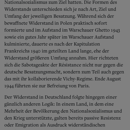
Aktuelle Ausgabe
Nationalsozialismus zum Ziel hatten. Die Formen des
Abonnenten-Login
Widerstands unterschieden sich je nach Art, Ziel und
Abonnent werden
Umfang der jeweiligen Besatzung. Während sich der
Abo Prämien
bewaffnete Widerstand in Polen praktisch sofort
Archiv
formierte und im Aufstand im Warschauer Ghetto 1943
Mediadaten
sowie ein gutes Jahr später im Warschauer Aufstand
Kontakt
kulminierte, dauerte es nach der Kapitulation
Impressum
Frankreichs 1940 im geteilten Land lange, ehe der
Datenschutz
Widerstand größeren Umfang annahm. Hier richteten
sich die Sabotageakte der Résistance nicht nur gegen die
deutsche Besatzungsmacht, sondern zum Teil auch gegen
das mit ihr kollaborierende Vichy-Regime. Ende August
1944 führten sie zur Befreiung von Paris.
Der Widerstand in Deutschland folgte hingegen einer
gänzlich anderen Logik: In einem Land, in dem eine
Mehrheit der Bevölkerung den Nationalsozialismus und
den Krieg unterstützte, galten bereits passive Resistenz
oder Emigration als Ausdruck widerständischen