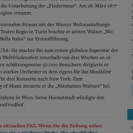
“, die Umarbeitung der „Fledermaus“. Am 28. März 1877
legion ernannt.
nternahm Strauss mit der Wiener Weltausstellungs-
 Teatro Regio in Turin brachte er seinen Walzer „Wo
Bella Italia“ zur Erstaufführung.
e USA: Sie machte ihn zum ersten globalen Superstar der
m Weltfriedensfest innerhalb von drei Wochen an 16
r schätzungsweise 50.000 Besuchern dirigierte er
starkes Orchester in dem eigens für das Musikfest
 für drei Konzerte nach New York. Zum
of Music steuerte er die „Manhatten Waltzes“ bei.
 Jahren in Wien. Seine Heimatstadt würdigte den
alfriedhof.
der aktuellen PAZ. Wenn Sie die Zeitung näher
.
hier ein 4-wöchiges Probe-Abo abschließen