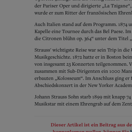
der Pariser Oper und dirigierte „La Tzigane
wurde er zum Ritter der französischen Ehren
Auch Italien stand auf dem Programm. 1874 u
Kapelle eine Tournee durch das Bel Paese. Im
die Citronen blühn op. 364“ unter dem Titel „
Strauss' wichtigste Reise war sein Trip in di
Musikgeschichte. 1872 hatte er in Boston bei
von insgesamt 23 Konzerten teilgenommen. Vo
zusammen mit Sub-Dirigenten ein 1000 Mann 
erbauten „Kolosseum“. Im Anschluss ging er
Abschiedskonzert in der New Yorker Academy 
Johann Strauss Sohn starb 1899 mit knapp 74
Musikstar mit einem Ehrengrab auf dem Zentr
Dieser Artikel ist ein Beitrag aus 
kennenlernen wollen, können Sie