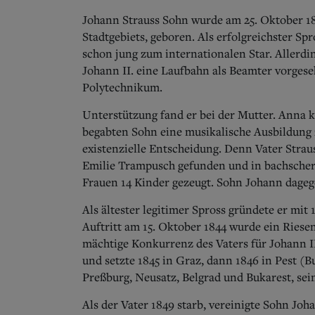
Johann Strauss Sohn wurde am 25. Oktober 182
Stadtgebiets, geboren. Als erfolgreichster Sp
schon jung zum internationalen Star. Allerdin
Johann II. eine Laufbahn als Beamter vorges
Polytechnikum.
Unterstützung fand er bei der Mutter. Anna k
begabten Sohn eine musikalische Ausbildung z
existenzielle Entscheidung. Denn Vater Straus
Emilie Trampusch gefunden und in bachscher
Frauen 14 Kinder gezeugt. Sohn Johann dagege
Als ältester legitimer Spross gründete er mit 
Auftritt am 15. Oktober 1844 wurde ein Riese
mächtige Konkurrenz des Vaters für Johann II
und setzte 1845 in Graz, dann 1846 in Pest (
Preßburg, Neusatz, Belgrad und Bukarest, sein
Als der Vater 1849 starb, vereinigte Sohn Joh