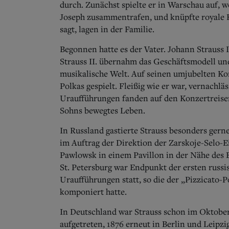
durch. Zunächst spielte er in Warschau auf, 
Joseph zusammentrafen, und knüpfte royale 
sagt, lagen in der Familie.
Begonnen hatte es der Vater. Johann Strauss 
Strauss II. übernahm das Geschäftsmodell und
musikalische Welt. Auf seinen umjubelten K
Polkas gespielt. Fleißig wie er war, vernachl
Uraufführungen fanden auf den Konzertreisen 
Sohns bewegtes Leben.
In Russland gastierte Strauss besonders gern
im Auftrag der Direktion der Zarskoje-Selo-E
Pawlowsk in einem Pavillon in der Nähe des 
St. Petersburg war Endpunkt der ersten russi
Uraufführungen statt, so die der „Pizzicato-
komponiert hatte.
In Deutschland war Strauss schon im Oktober
aufgetreten, 1876 erneut in Berlin und Leipzi