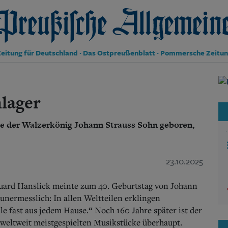
reußische Allgemeine Zeitung
eitung für Deutschland · Das Ostpreußenblatt · Pommersche Zeitu
Politik
Kultur
lager
Wirtschaft
Panorama
de der Walzerkönig Johann Strauss Sohn geboren,
Gesellschaft
Leben
Geschichte
Ostpreußen
23.10.2025
Pommern
Berlin-Brandenburg
duard Hanslick meinte zum 40. Geburtstag von Johann
Schlesien
 unermesslich: In allen Weltteilen erklingen
Danzig und Westpreußen
e fast aus jedem Hause.“ Noch 160 Jahre später ist der
Bücher
weltweit meistgespielten Musikstücke überhaupt.