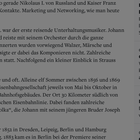
wo gerade Nikolaus I. von Russland und Kaiser Franz
Kontakte.
Marketing und Networking, wie man heute
I. war der erste reisende Unterhaltungsmusiker. Johann
 reiste mit seinem Orchester durch die ganze
onzerten wurden vorwiegend Walzer, Märsche und
ässigte er dabei das Komponieren nicht. Zahlreiche
statt. Nachfolgend ein kleiner Einblick in Strauss
e und oft. Alleine elf Sommer zwischen 1856 und 1869
isenbahngesellschaft jeweils von Mai bis Oktober in
Bahnhofsgebäudes. Der Ort 30 Kilometer südlich von
schen Eisenbahnlinie. Dabei fanden zahlreiche
Polka“, die Johann mit seinem jüngeren Bruder Joseph
 1852 in Dresden, Leipzig, Berlin und Hamburg
g. 1883 kam es in Berlin bei der Premiere seiner