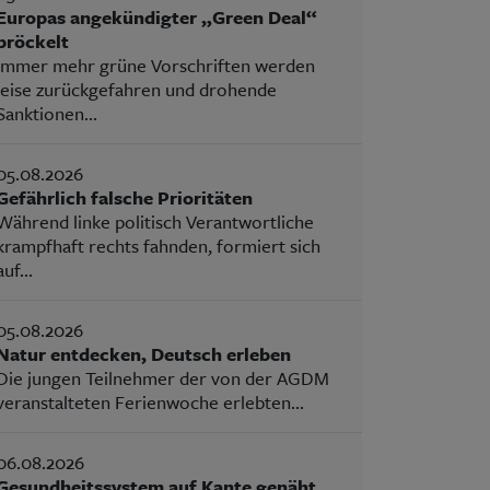
Europas angekündigter „Green Deal“
bröckelt
Immer mehr grüne Vorschriften werden
leise zurückgefahren und drohende
Sanktionen...
05.08.2026
Gefährlich falsche Prioritäten
Während linke politisch Verantwortliche
krampfhaft rechts fahnden, formiert sich
auf...
05.08.2026
Natur entdecken, Deutsch erleben
Die jungen Teilnehmer der von der AGDM
veranstalteten Ferienwoche erlebten...
06.08.2026
Gesundheitssystem auf Kante genäht