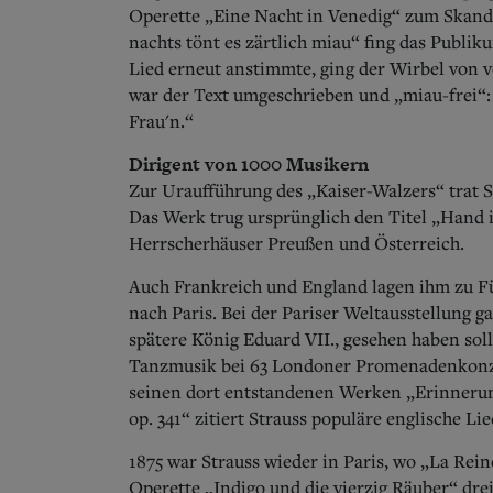
Operette „Eine Nacht in Venedig“ zum Skanda
nachts tönt es zärtlich miau“ fing das Publik
Lied erneut anstimmte, ging der Wirbel von v
war der Text umgeschrieben und „miau-frei“: „
Frau'n.“
Dirigent von 1000 Musikern
Zur Uraufführung des „Kaiser-Walzers“ trat S
Das Werk trug ursprünglich den Titel „Hand 
Herrscherhäuser Preußen und Österreich.
Auch Frankreich und England lagen ihm zu Fü
nach Paris. Bei der Pariser Weltausstellung g
spätere König Eduard VII., gesehen haben sol
Tanzmusik bei 63 Londoner Promenadenkonze
seinen dort entstandenen Werken „Erinnerun
op. 341“ zitiert Strauss populäre englische Lie
1875 war Strauss wieder in Paris, wo „La Rein
Operette „Indigo und die vierzig Räuber“ drei 