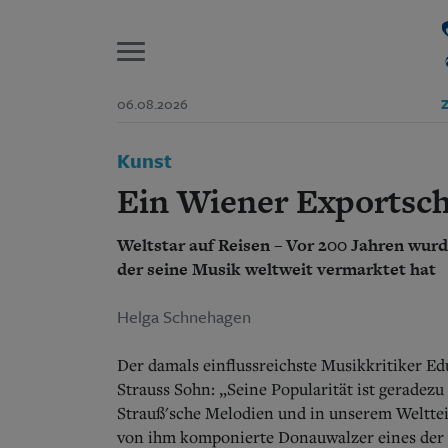
P
06.08.2026
Z
Start
Kunst
Suchen und finden
Wer wir sind
Ein Wiener Exportsch
Aktuelle Ausgabe
Abonnenten-Login
Weltstar auf Reisen – Vor 200 Jahren wur
Abonnent werden
Abo Prämien
der seine Musik weltweit vermarktet hat
Archiv
Mediadaten
Helga Schnehagen
Der damals einflussreichste Musikkritiker E
Strauss Sohn: „Seine Popularität ist geradezu
Strauß'sche Melodien und in unserem Weltteil
von ihm komponierte Donauwalzer eines der 