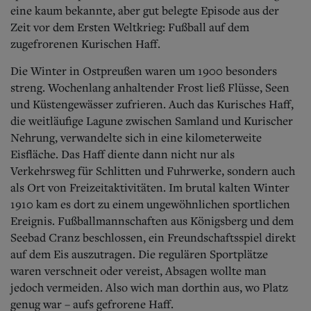
Aktuelle Ausgabe
eine kaum bekannte, aber gut belegte Episode aus der
Abonnenten-Login
Zeit vor dem Ersten Weltkrieg: Fußball auf dem
Abonnent werden
zugefrorenen Kurischen Haff.
Abo Prämien
Archiv
Die Winter in Ostpreußen waren um 1900 besonders
Mediadaten
streng. Wochenlang anhaltender Frost ließ Flüsse, Seen
Kontakt
und Küstengewässer zufrieren. Auch das Kurisches Haff,
Impressum
die weitläufige Lagune zwischen Samland und Kurischer
Datenschutz
Nehrung, verwandelte sich in eine kilometerweite
Eisfläche. Das Haff diente dann nicht nur als
Verkehrsweg für Schlitten und Fuhrwerke, sondern auch
als Ort von Freizeitaktivitäten. Im brutal kalten Winter
1910 kam es dort zu einem ungewöhnlichen sportlichen
Ereignis. Fußballmannschaften aus Königsberg und dem
Seebad Cranz beschlossen, ein Freundschaftsspiel direkt
auf dem Eis auszutragen. Die regulären Sportplätze
waren verschneit oder vereist, Absagen wollte man
jedoch vermeiden. Also wich man dorthin aus, wo Platz
genug war – aufs gefrorene Haff.