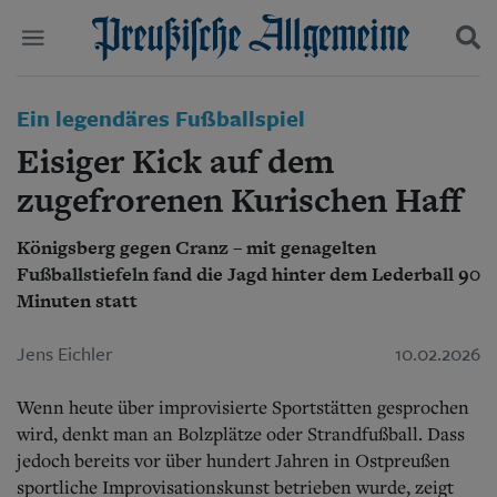
Politik
Ein legendäres Fußballspiel
Suchen und finden
Kultur
Eisiger Kick auf dem
Wirtschaft
Panorama
zugefrorenen Kurischen Haff
Gesellschaft
Leben
Königsberg gegen Cranz – mit genagelten
Geschichte
Fußballstiefeln fand die Jagd hinter dem Lederball 90
Ostpreußen
Minuten statt
Pommern
Berlin-Brandenburg
Jens Eichler
10.02.2026
Schlesien
Danzig und Westpreußen
Bücher
Wenn heute über improvisierte Sportstätten gesprochen
wird, denkt man an Bolzplätze oder Strandfußball. Dass
Start
jedoch bereits vor über hundert Jahren in Ostpreußen
Wer wir sind
sportliche Improvisationskunst betrieben wurde, zeigt