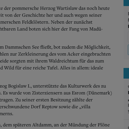
dete der pommersche Herzog Wartislaw das noch heute
Zeit von der Geschichte her und auch wegen seiner
mmerschen Feldklöstern. Neben der zunächst
tbaren Land boten sich hier der Fang von Madü-
m Dammschen See fließt, bot zudem die Möglichkeit,
hlen zur Zerkleinerung des vom Acker eingebrachten
heide sorgten mit ihrem Waldreichtum für das zum
Wild für eine reiche Tafel. Alles in allem: ideale
g Bogislaw I., unterstützte das Kulturwerk des zu
rs. Es wurde von Zisterziensern aus Esrom (Dänemark)
ragen. Zu seiner ersten Besitzung zählte der
erschwundene Dorf Reptow sowie die „villa
merns.
m, dem späteren Altdamm, an der Mündung der Plöne