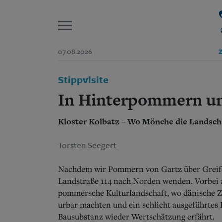
P
07.08.2026
Z
Start
Stippvisite
Suchen und finden
Wer wir sind
In Hinterpommern u
Aktuelle Ausgabe
Abonnenten-Login
Kloster Kolbatz – Wo Mönche die Landsc
Abonnent werden
Abo Prämien
Archiv
Torsten Seegert
Mediadaten
Nachdem wir Pommern von Gartz über Greifen
Landstraße 114 nach Norden wenden. Vorbei 
pommersche Kulturlandschaft, wo dänische Z
urbar machten und ein schlicht ausgeführtes K
Bausubstanz wieder Wertschätzung erfährt.