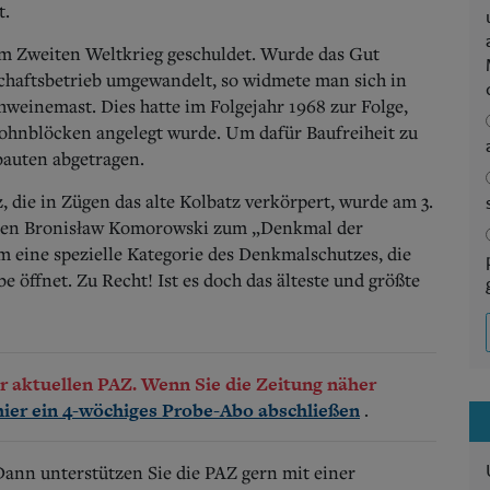
t.
m Zweiten Weltkrieg geschuldet. Wurde das Gut
schaftsbetrieb umgewandelt, so widmete man sich in
hweinemast. Dies hatte im Folgejahr 1968 zur Folge,
Wohnblöcken angelegt wurde. Um dafür Baufreiheit zu
bauten abgetragen.
 die in Zügen das alte Kolbatz verkörpert, wurde am 3.
enten Bronisław Komorowski zum „Denkmal der
m eine spezielle Kategorie des Denkmalschutzes, die
öffnet. Zu Recht! Ist es doch das älteste und größte
der aktuellen PAZ. Wenn Sie die Zeitung näher
.
hier ein 4-wöchiges Probe-Abo abschließen
 Dann unterstützen Sie die PAZ gern mit einer