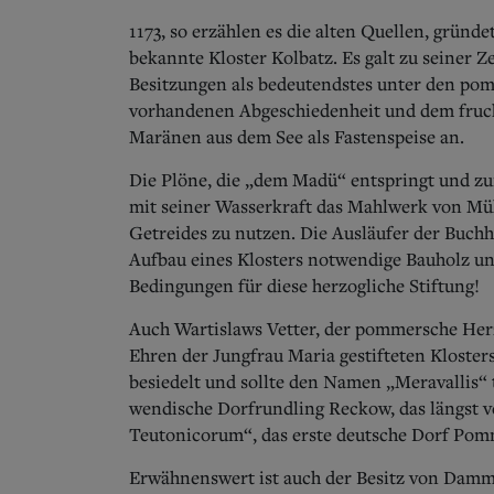
1173, so erzählen es die alten Quellen, grün
bekannte Kloster Kolbatz. Es galt zu seiner 
Besitzungen als bedeutendstes unter den po
vorhandenen Abgeschiedenheit und dem fruch
Maränen aus dem See als Fastenspeise an.
Die Plöne, die „dem Madü“ entspringt und zu
mit seiner Wasserkraft das Mahlwerk von Mü
Getreides zu nutzen. Die Ausläufer der Buch
Aufbau eines Klosters notwendige Bauholz und 
Bedingungen für diese herzogliche Stiftung!
Auch Wartislaws Vetter, der pommersche Herzo
Ehren der Jungfrau Maria gestifteten Kloste
besiedelt und sollte den Namen „Meravallis“ t
wendische Dorfrundling Reckow, das längst v
Teutonicorum“, das erste deutsche Dorf Pom
Erwähnenswert ist auch der Besitz von Dam