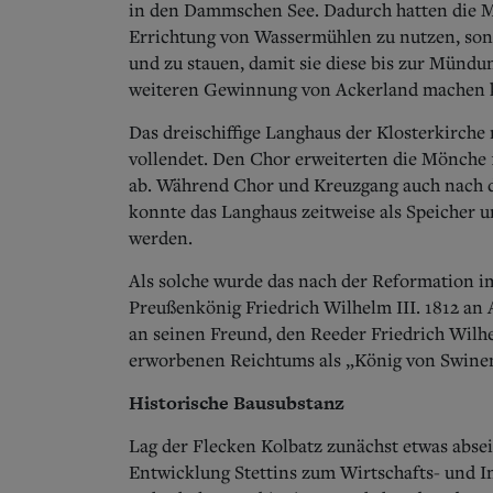
in den Dammschen See. Dadurch hatten die Mö
Errichtung von Wassermühlen zu nutzen, sond
und zu stauen, damit sie diese bis zur Mündu
weiteren Gewinnung von Ackerland machen 
Das dreischiffige Langhaus der Klosterkirch
vollendet. Den Chor erweiterten die Mönche 1
ab. Während Chor und Kreuzgang auch nach d
konnte das Langhaus zeitweise als Speicher 
werden.
Als solche wurde das nach der Reformation i
Preußenkönig Friedrich Wilhelm III. 1812 an 
an seinen Freund, den Reeder Friedrich Wilh
erworbenen Reichtums als „König von Swine
Historische Bausubstanz
Lag der Flecken Kolbatz zunächst etwas absei
Entwicklung Stettins zum Wirtschafts- und I