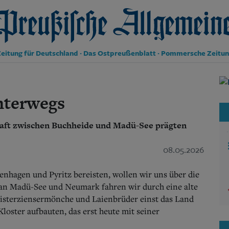
reußische Allgemeine Zeitung
eitung für Deutschland · Das Ostpreußenblatt · Pommersche Zeitu
Politik
Kultur
nterwegs
Wirtschaft
Panorama
haft zwischen Buchheide und Madü-See prägten
Gesellschaft
Leben
Geschichte
08.05.2026
Ostpreußen
Pommern
hagen und Pyritz bereisten, wollen wir uns über die
Berlin-Brandenburg
an Madü-See und Neumark fahren wir durch eine alte
Schlesien
isterziensermönche und Laienbrüder einst das Land
Danzig und Westpreußen
loster aufbauten, das erst heute mit seiner
Bücher