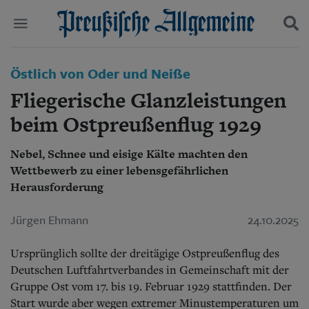
Politik
Östlich von Oder und Neiße
Suchen und finden
Kultur
Fliegerische Glanzleistungen
Wirtschaft
Panorama
beim Ostpreußenflug 1929
Gesellschaft
Leben
Nebel, Schnee und eisige Kälte machten den
Geschichte
Wettbewerb zu einer lebensgefährlichen
Ostpreußen
Herausforderung
Pommern
Berlin-Brandenburg
Jürgen Ehmann
24.10.2025
Schlesien
Danzig und Westpreußen
Bücher
Ursprünglich sollte der dreitägige Ostpreußenflug des
Deutschen Luftfahrtverbandes in Gemeinschaft mit der
Start
Gruppe Ost vom 17. bis 19. Februar 1929 stattfinden. Der
Wer wir sind
Start wurde aber wegen extremer Minustemperaturen um