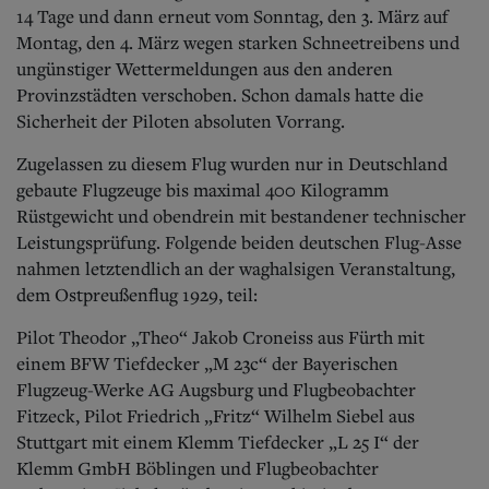
Aktuelle Ausgabe
14 Tage und dann erneut vom Sonntag, den 3. März auf
Abonnenten-Login
Montag, den 4. März wegen starken Schneetreibens und
Abonnent werden
ungünstiger Wettermeldungen aus den anderen
Abo Prämien
Provinzstädten verschoben. Schon damals hatte die
Archiv
Mediadaten
Sicherheit der Piloten absoluten Vorrang.
Kontakt
Zugelassen zu diesem Flug wurden nur in Deutschland
Impressum
gebaute Flugzeuge bis maximal 400 Kilogramm
Datenschutz
Rüstgewicht und obendrein mit bestandener technischer
Leistungsprüfung. Folgende beiden deutschen Flug-Asse
nahmen letztendlich an der waghalsigen Veranstaltung,
dem Ostpreußenflug 1929, teil:
Pilot Theodor „Theo“ Jakob Croneiss aus Fürth mit
einem BFW Tiefdecker „M 23c“ der Bayerischen
Flugzeug-Werke AG Augsburg und Flugbeobachter
Fitzeck, Pilot Friedrich „Fritz“ Wilhelm Siebel aus
Stuttgart mit einem Klemm Tiefdecker „L 25 I“ der
Klemm GmbH Böblingen und Flugbeobachter