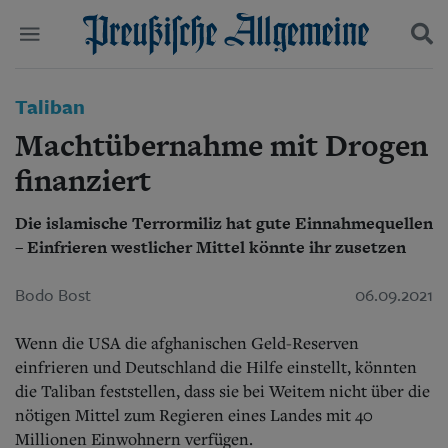
Politik
Taliban
Suchen und finden
Kultur
Machtübernahme mit Drogen
Wirtschaft
Panorama
finanziert
Gesellschaft
Leben
Die islamische Terrormiliz hat gute Einnahmequellen
Geschichte
– Einfrieren westlicher Mittel könnte ihr zusetzen
Ostpreußen
Pommern
Bodo Bost
06.09.2021
Berlin-Brandenburg
Schlesien
Wenn die USA die afghanischen Geld-Reserven
Danzig und Westpreußen
Bücher
einfrieren und Deutschland die Hilfe einstellt, könnten
die Taliban feststellen, dass sie bei Weitem nicht über die
Start
nötigen Mittel zum Regieren eines Landes mit 40
Wer wir sind
Millionen Einwohnern verfügen.