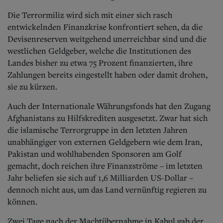
Aktuelle Ausgabe
Abonnenten-Login
Die Terrormiliz wird sich mit einer sich rasch
Abonnent werden
entwickelnden Finanzkrise konfrontiert sehen, da die
Abo Prämien
Devisenreserven weitgehend unerreichbar sind und die
Archiv
westlichen Geldgeber, welche die Institutionen des
Mediadaten
Landes bisher zu etwa 75 Prozent finanzierten, ihre
Kontakt
Zahlungen bereits eingestellt haben oder damit drohen,
Impressum
sie zu kürzen.
Datenschutz
Auch der Internationale Währungsfonds hat den Zugang
Afghanistans zu Hilfskrediten ausgesetzt. Zwar hat sich
die islamische Terrorgruppe in den letzten Jahren
unabhängiger von externen Geldgebern wie dem Iran,
Pakistan und wohlhabenden Sponsoren am Golf
gemacht, doch reichen ihre Finanzströme – im letzten
Jahr beliefen sie sich auf 1,6 Milliarden US-Dollar –
dennoch nicht aus, um das Land vernünftig regieren zu
können.
Zwei Tage nach der Machtübernahme in Kabul gab der