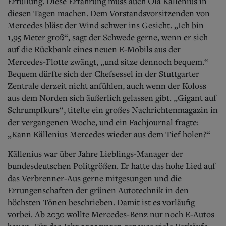
Aktuelle Ausgabe
Erfüllung. Diese Erfahrung muss auch Ola Källenius in
Abonnenten-Login
diesen Tagen machen. Dem Vorstandsvorsitzenden von
Abonnent werden
Mercedes bläst der Wind schwer ins Gesicht. „Ich bin
Abo Prämien
1,95 Meter groß“, sagt der Schwede gerne, wenn er sich
Archiv
auf die Rückbank eines neuen E-Mobils aus der
Mediadaten
Mercedes-Flotte zwängt, „und sitze dennoch bequem.“
Bequem dürfte sich der Chefsessel in der Stuttgarter
Kontakt
Zentrale derzeit nicht anfühlen, auch wenn der Koloss
Impressum
Datenschutz
aus dem Norden sich äußerlich gelassen gibt. „Gigant auf
Schrumpfkurs“, titelte ein großes Nachrichtenmagazin in
der vergangenen Woche, und ein Fachjournal fragte:
„Kann Källenius Mercedes wieder aus dem Tief holen?“
Källenius war über Jahre Lieblings-Manager der
bundesdeutschen Politgrößen. Er hatte das hohe Lied auf
das Verbrenner-Aus gerne mitgesungen und die
Errungenschaften der grünen Autotechnik in den
höchsten Tönen beschrieben. Damit ist es vorläufig
vorbei. Ab 2030 wollte Mercedes-Benz nur noch E-Autos