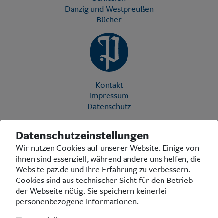
Danzig und Westpreußen
Bücher
Kontakt
Impressum
Datenschutz
Datenschutzeinstellungen
Die Preußische Allgemeine Zeitung (PAZ) ist eine einzigartige Stimme
Wir nutzen Cookies auf unserer Website. Einige von
in der deutschen Medienlandschaft. Woche für Woche berichtet sie
ihnen sind essenziell, während andere uns helfen, die
über das aktuelle Zeitgeschehen in Politik, Kultur und Wirtschaft und
bezieht zu den grundlegenden Entwicklungen unserer Gesellschaft
Website paz.de und Ihre Erfahrung zu verbessern.
Stellung. In ihrer Arbeit fühlt sich die Redaktion dem traditionellen
Cookies sind aus technischer Sicht für den Betrieb
preußischen Wertekanon verpflichtet: Das alte Preußen stand und
der Webseite nötig. Sie speichern keinerlei
steht für religiöse und weltanschauliche Toleranz, für Heimatliebe
personenbezogene Informationen.
und Weltoffenheit, für Rechtstaatlichkeit und intellektuelle
Redlichkeit sowie nicht zuletzt für ein von der Vernunft geleitetes