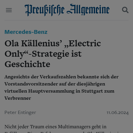
Politik
Mercedes-Benz
Suchen und finden
Kultur
Ola Källenius’ „Electric
Wirtschaft
Panorama
Only“-Strategie ist
Gesellschaft
Geschichte
Leben
Geschichte
Ostpreußen
Angesichts der Verkaufszahlen bekannte sich der
Pommern
Vorstandsvorsitzender auf der diesjährigen
Berlin-Brandenburg
virtuellen Hauptversammlung in Stuttgart zum
Schlesien
Verbrenner
Danzig und Westpreußen
Bücher
Peter Entinger
11.06.2024
Start
Nicht jeder Traum eines Multimanagers geht in
Wer wir sind