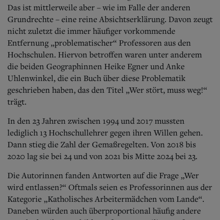
Aktuelle Ausgabe
Das ist mittlerweile aber – wie im Falle der anderen
Abonnenten-Login
Grundrechte – eine reine Absichtserklärung. Davon zeugt
Abonnent werden
nicht zuletzt die immer häufiger vorkommende
Abo Prämien
Entfernung „problematischer“ Professoren aus den
Archiv
Mediadaten
Hochschulen. Hiervon betroffen waren unter anderem
die beiden Geographinnen Heike Egner und Anke
Kontakt
Uhlenwinkel, die ein Buch über diese Problematik
Impressum
geschrieben haben, das den Titel „Wer stört, muss weg!“
Datenschutz
trägt.
In den 23 Jahren zwischen 1994 und 2017 mussten
lediglich 13 Hochschullehrer gegen ihren Willen gehen.
Dann stieg die Zahl der Gemaßregelten. Von 2018 bis
2020 lag sie bei 24 und von 2021 bis Mitte 2024 bei 23.
Die Autorinnen fanden Antworten auf die Frage „Wer
wird entlassen?“ Oftmals seien es Professorinnen aus der
Kategorie „Katholisches Arbeitermädchen vom Lande“.
Daneben würden auch überproportional häufig andere