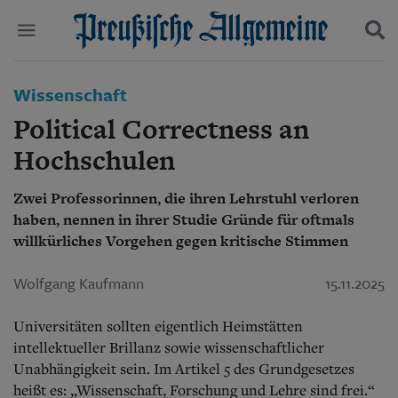
Politik
Wissenschaft
Suchen und finden
Kultur
Political Correctness an
Wirtschaft
Panorama
Hochschulen
Gesellschaft
Leben
Zwei Professorinnen, die ihren Lehrstuhl verloren
Geschichte
haben, nennen in ihrer Studie Gründe für oftmals
Ostpreußen
willkürliches Vorgehen gegen kritische Stimmen
Pommern
Berlin-Brandenburg
Wolfgang Kaufmann
15.11.2025
Schlesien
Danzig und Westpreußen
Bücher
Universitäten sollten eigentlich Heimstätten
intellektueller Brillanz sowie wissenschaftlicher
Start
Unabhängigkeit sein. Im Artikel 5 des Grundgesetzes
Wer wir sind
heißt es: „Wissenschaft, Forschung und Lehre sind frei.“