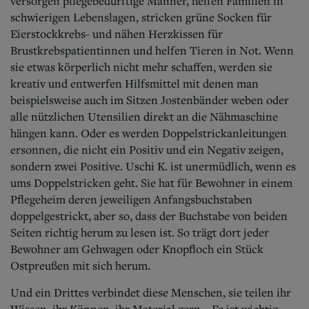
versorgen pflegebedürftige Männer, helfen Familien in
schwierigen Lebenslagen, stricken grüne Socken für
Eierstockkrebs- und nähen Herzkissen für
Brustkrebspatientinnen und helfen Tieren in Not. Wenn
sie etwas körperlich nicht mehr schaffen, werden sie
kreativ und entwerfen Hilfsmittel mit denen man
beispielsweise auch im Sitzen Jostenbänder weben oder
alle nützlichen Utensilien direkt an die Nähmaschine
hängen kann. Oder es werden Doppelstrickanleitungen
ersonnen, die nicht ein Positiv und ein Negativ zeigen,
sondern zwei Positive. Uschi K. ist unermüdlich, wenn es
ums Doppelstricken geht. Sie hat für Bewohner in einem
Pflegeheim deren jeweiligen Anfangsbuchstaben
doppelgestrickt, aber so, dass der Buchstabe von beiden
Seiten richtig herum zu lesen ist. So trägt dort jeder
Bewohner am Gehwagen oder Knopfloch ein Stück
Ostpreußen mit sich herum.
Und ein Drittes verbindet diese Menschen, sie teilen ihr
Wissen, ihr Können, ihr Material gern. „Es ist wichtig,