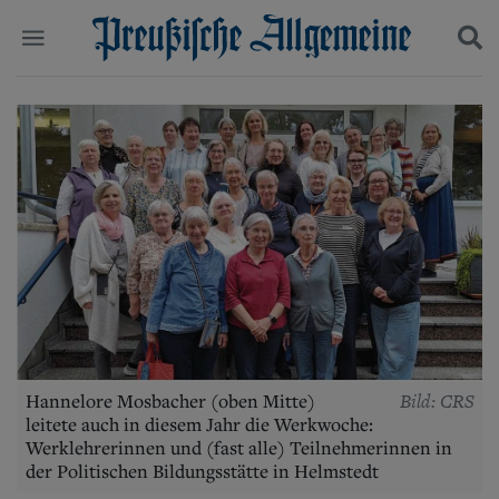
Politik
Suchen und finden
Kultur
Wirtschaft
Panorama
Gesellschaft
Leben
Geschichte
Ostpreußen
Pommern
Berlin-Brandenburg
Schlesien
Danzig und Westpreußen
Bild: CRS
Hannelore Mosbacher (oben Mitte)
Bücher
leitete auch in diesem Jahr die Werkwoche:
Werklehrerinnen und (fast alle) Teilnehmerinnen in
Start
der Politischen Bildungsstätte in Helmstedt
Wer wir sind