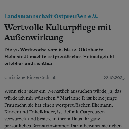
Aktuelle Ausgabe
Abonnenten-Login
Abonnent werden
Landsmannschaft Ostpreußen e.V.
Abo Prämien
Wertvolle Kulturpflege mit
Archiv
Mediadaten
Außenwirkung
Kontakt
Impressum
Die 71. Werkwoche vom 6. bis 12. Oktober in
Datenschutz
Helmstedt machte ostpreußisches Heimatgefühl
erlebbar und sichtbar
Christiane Rinser-Schrut
22.10.2025
Wenn sich jeder ein Werkstück aussuchen würde, ja, das
würde ich mir wünschen.“ Marianne P. ist keine junge
Frau mehr, sie hat einen westpreußischen Ehemann,
Kinder und Enkelkinder, ist tief mit Ostpreußen
verwurzelt und besitzt in ihrem Haus ihr ganz
persönliches Bernsteinzimmer. Darin bewahrt sie neben