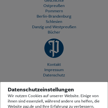
Geschichte
Ostpreußen
Pommern
Berlin-Brandenburg
Schlesien
Danzig und Westpreußen
Bücher
Kontakt
Impressum
Datenschutz
Datenschutzeinstellungen
Die Preußische Allgemeine Zeitung (PAZ) ist eine einzigartige Stimme
Wir nutzen Cookies auf unserer Website. Einige von
in der deutschen Medienlandschaft. Woche für Woche berichtet sie
ihnen sind essenziell, während andere uns helfen, die
über das aktuelle Zeitgeschehen in Politik, Kultur und Wirtschaft und
bezieht zu den grundlegenden Entwicklungen unserer Gesellschaft
Website paz.de und Ihre Erfahrung zu verbessern.