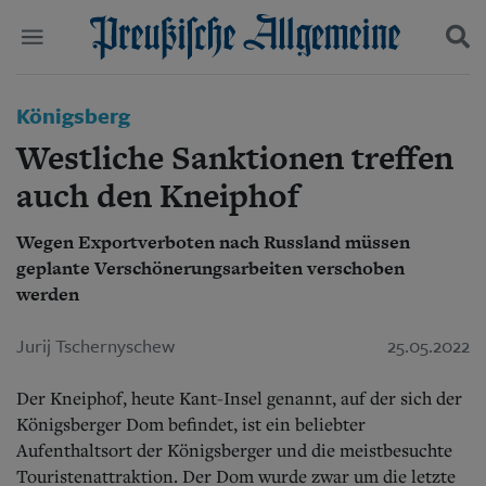
Politik
Königsberg
Suchen und finden
Kultur
Westliche Sanktionen treffen
Wirtschaft
Panorama
auch den Kneiphof
Gesellschaft
Leben
Wegen Exportverboten nach Russland müssen
Geschichte
geplante Verschönerungsarbeiten verschoben
Ostpreußen
werden
Pommern
Berlin-Brandenburg
Jurij Tschernyschew
25.05.2022
Schlesien
Danzig und Westpreußen
Bücher
Der Kneiphof, heute Kant-Insel genannt, auf der sich der
Königsberger Dom befindet, ist ein beliebter
Start
Aufenthaltsort der Königsberger und die meistbesuchte
Wer wir sind
Touristenattraktion. Der Dom wurde zwar um die letzte