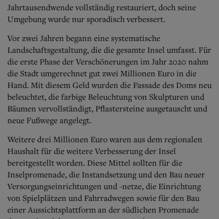
Aktuelle Ausgabe
Jahrtausendwende vollständig restauriert, doch seine
Abonnenten-Login
Umgebung wurde nur sporadisch verbessert.
Abonnent werden
Abo Prämien
Vor zwei Jahren begann eine systematische
Archiv
Landschaftsgestaltung, die die gesamte Insel umfasst. Für
Mediadaten
die erste Phase der Verschönerungen im Jahr 2020 nahm
Kontakt
die Stadt umgerechnet gut zwei Millionen Euro in die
Impressum
Hand. Mit diesem Geld wurden die Fassade des Doms neu
Datenschutz
beleuchtet, die farbige Beleuchtung von Skulpturen und
Bäumen vervollständigt, Pflastersteine ausgetauscht und
neue Fußwege angelegt.
Weitere drei Millionen Euro waren aus dem regionalen
Haushalt für die weitere Verbesserung der Insel
bereitgestellt worden. Diese Mittel sollten für die
Inselpromenade, die Instandsetzung und den Bau neuer
Versorgungseinrichtungen und -netze, die Einrichtung
von Spielplätzen und Fahrradwegen sowie für den Bau
einer Aussichtsplattform an der südlichen Promenade