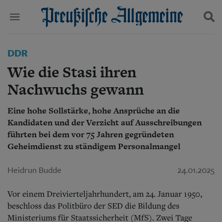
Politik
DDR
Suchen und finden
Kultur
Wie die Stasi ihren
Wirtschaft
Panorama
Nachwuchs gewann
Gesellschaft
Leben
Eine hohe Sollstärke, hohe Ansprüche an die
Geschichte
Kandidaten und der Verzicht auf Ausschreibungen
Ostpreußen
führten bei dem vor 75 Jahren gegründeten
Pommern
Geheimdienst zu ständigem Personalmangel
Berlin-Brandenburg
Schlesien
Heidrun Budde
24.01.2025
Danzig und Westpreußen
Bücher
Vor einem Dreivierteljahrhundert, am 24. Januar 1950,
Start
beschloss das Politbüro der SED die Bildung des
Wer wir sind
Ministeriums für Staatssicherheit (MfS). Zwei Tage