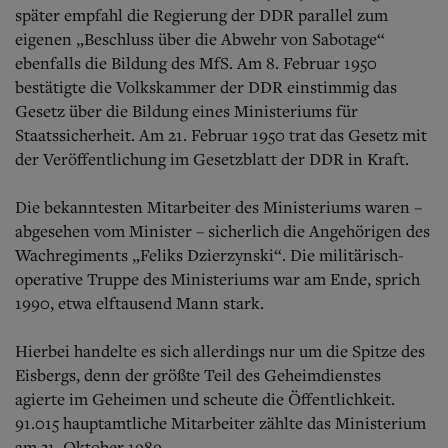
Aktuelle Ausgabe
später empfahl die Regierung der DDR parallel zum
Abonnenten-Login
eigenen „Beschluss über die Abwehr von Sabotage“
Abonnent werden
ebenfalls die Bildung des MfS. Am 8. Februar 1950
Abo Prämien
bestätigte die Volkskammer der DDR einstimmig das
Archiv
Mediadaten
Gesetz über die Bildung eines Ministeriums für
Staatssicherheit. Am 21. Februar 1950 trat das Gesetz mit
Kontakt
der Veröffentlichung im Gesetzblatt der DDR in Kraft.
Impressum
Datenschutz
Die bekanntesten Mitarbeiter des Ministeriums waren –
abgesehen vom Minister – sicherlich die Angehörigen des
Wachregiments „Feliks Dzierzynski“. Die militärisch-
operative Truppe des Ministeriums war am Ende, sprich
1990, etwa elftausend Mann stark.
Hierbei handelte es sich allerdings nur um die Spitze des
Eisbergs, denn der größte Teil des Geheimdienstes
agierte im Geheimen und scheute die Öffentlichkeit.
91.015 hauptamtliche Mitarbeiter zählte das Ministerium
am 31. Oktober 1989.