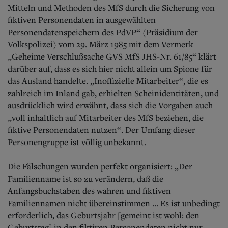
Mitteln und Methoden des MfS durch die Sicherung von
fiktiven Personendaten in ausgewählten
Personendatenspeichern des PdVP“ (Präsidium der
Volkspolizei) vom 29. März 1985 mit dem Vermerk
„Geheime Verschlußsache GVS MfS JHS-Nr. 61/85“ klärt
darüber auf, dass es sich hier nicht allein um Spione für
das Ausland handelte. „Inoffizielle Mitarbeiter“, die es
zahlreich im Inland gab, erhielten Scheinidentitäten, und
ausdrücklich wird erwähnt, dass sich die Vorgaben auch
„voll inhaltlich auf Mitarbeiter des MfS beziehen, die
fiktive Personendaten nutzen“. Der Umfang dieser
Personengruppe ist völlig unbekannt.
Die Fälschungen wurden perfekt organisiert: „Der
Familienname ist so zu verändern, daß die
Anfangsbuchstaben des wahren und fiktiven
Familiennamen nicht übereinstimmen ... Es ist unbedingt
erforderlich, das Geburtsjahr [gemeint ist wohl: den
Geburtstag] in den fiktiven Personendaten nicht nur