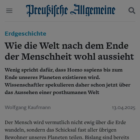
Politik
Erdgeschichte
Suchen und finden
Kultur
Wie die Welt nach dem Ende
Wirtschaft
Panorama
der Menschheit wohl aussieht
Gesellschaft
Leben
Wenig spricht dafür, dass Homo sapiens bis zum
Geschichte
Ende unseres Planeten existieren wird.
Ostpreußen
Wissenschaftler spekulieren daher schon jetzt über
Pommern
das Aussehen einer posthumanen Welt
Berlin-Brandenburg
Schlesien
Wolfgang Kaufmann
13.04.2025
Danzig und Westpreußen
Bücher
Der Mensch wird vermutlich nicht ewig über die Erde
Start
wandeln, sondern das Schicksal fast aller übrigen
Wer wir sind
Bewohner unseres Planeten teilen. Bislang sind bereits