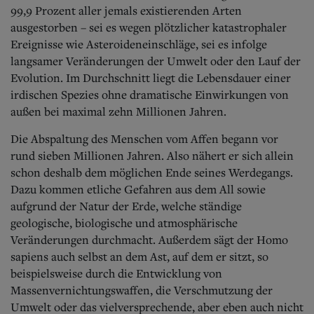
Aktuelle Ausgabe
99,9 Prozent aller jemals existierenden Arten
Abonnenten-Login
ausgestorben – sei es wegen plötzlicher katastrophaler
Abonnent werden
Ereignisse wie Asteroideneinschläge, sei es infolge
Abo Prämien
langsamer Veränderungen der Umwelt oder den Lauf der
Archiv
Mediadaten
Evolution. Im Durchschnitt liegt die Lebensdauer einer
irdischen Spezies ohne dramatische Einwirkungen von
Kontakt
außen bei maximal zehn Millionen Jahren.
Impressum
Datenschutz
Die Abspaltung des Menschen vom Affen begann vor
rund sieben Millionen Jahren. Also nähert er sich allein
schon deshalb dem möglichen Ende seines Werdegangs.
Dazu kommen etliche Gefahren aus dem All sowie
aufgrund der Natur der Erde, welche ständige
geologische, biologische und atmosphärische
Veränderungen durchmacht. Außerdem sägt der Homo
sapiens auch selbst an dem Ast, auf dem er sitzt, so
beispielsweise durch die Entwicklung von
Massenvernichtungswaffen, die Verschmutzung der
Umwelt oder das vielversprechende, aber eben auch nicht