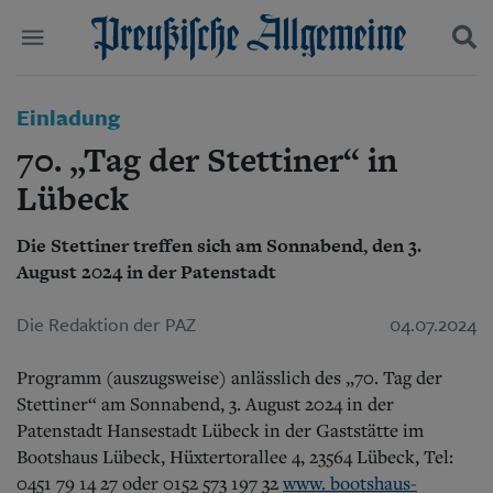
Politik
Einladung
Suchen und finden
Kultur
70. „Tag der Stettiner“ in
Wirtschaft
Panorama
Lübeck
Gesellschaft
Leben
Die Stettiner treffen sich am Sonnabend, den 3.
Geschichte
August 2024 in der Patenstadt
Ostpreußen
Pommern
Die Redaktion der PAZ
04.07.2024
Berlin-Brandenburg
Schlesien
Programm (auszugsweise) anlässlich des „70. Tag der
Danzig und Westpreußen
Bücher
Stettiner“ am Sonnabend, 3. August 2024 in der
Patenstadt Hansestadt Lübeck in der Gaststätte im
Start
Bootshaus Lübeck, Hüxtertorallee 4, 23564 Lübeck, Tel:
Wer wir sind
0451 79 14 27 oder 0152 573 197 32
www. bootshaus-