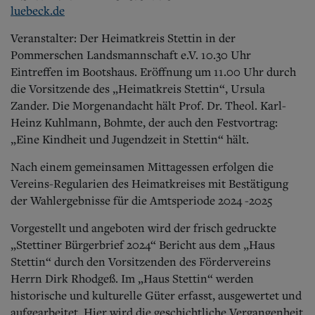
Aktuelle Ausgabe
luebeck.de
Abonnenten-Login
Abonnent werden
Veranstalter: Der Heimatkreis Stettin in der
Abo Prämien
Pommerschen Landsmannschaft e.V. 10.30 Uhr
Archiv
Eintreffen im Bootshaus.
Eröffnung um 11.00 Uhr durch
Mediadaten
die Vorsitzende des „Heimatkreis Stettin“, Ursula
Kontakt
Zander. Die Morgenandacht hält Prof. Dr. Theol. Karl-
Impressum
Heinz Kuhlmann, Bohmte, der auch den Festvortrag:
Datenschutz
„Eine Kindheit und Jugendzeit in Stettin“ hält.
Nach einem gemeinsamen Mittagessen erfolgen die
Vereins-Regularien des Heimatkreises mit Bestätigung
der Wahlergebnisse für die Amtsperiode 2024 -2025
Vorgestellt und angeboten wird der frisch gedruckte
„Stettiner Bürgerbrief 2024“
Bericht aus dem „Haus
Stettin“ durch den Vorsitzenden des Fördervereins
Herrn Dirk Rhodgeß. Im „Haus Stettin“ werden
historische und kulturelle Güter erfasst, ausgewertet und
aufgearbeitet. Hier wird die geschichtliche Vergangenheit