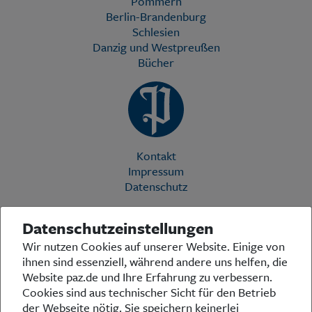
Pommern
Berlin-Brandenburg
Schlesien
Danzig und Westpreußen
Bücher
Kontakt
Impressum
Datenschutz
Datenschutzeinstellungen
Die Preußische Allgemeine Zeitung (PAZ) ist eine einzigartige Stimme
Wir nutzen Cookies auf unserer Website. Einige von
in der deutschen Medienlandschaft. Woche für Woche berichtet sie
ihnen sind essenziell, während andere uns helfen, die
über das aktuelle Zeitgeschehen in Politik, Kultur und Wirtschaft und
bezieht zu den grundlegenden Entwicklungen unserer Gesellschaft
Website paz.de und Ihre Erfahrung zu verbessern.
Stellung. In ihrer Arbeit fühlt sich die Redaktion dem traditionellen
Cookies sind aus technischer Sicht für den Betrieb
preußischen Wertekanon verpflichtet: Das alte Preußen stand und
der Webseite nötig. Sie speichern keinerlei