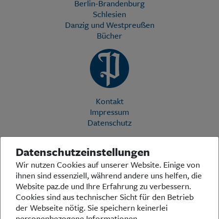
Berlin-Brandenburg
Schlesien
Danzig und Westpreußen
Bücher
Kontakt
Impressum
Datenschutz
Datenschutzeinstellungen
Die Preußische Allgemeine Zeitung (PAZ) ist eine einzigartige Stimme
Wir nutzen Cookies auf unserer Website. Einige von
in der deutschen Medienlandschaft. Woche für Woche berichtet sie
ihnen sind essenziell, während andere uns helfen, die
über das aktuelle Zeitgeschehen in Politik, Kultur und Wirtschaft und
bezieht zu den grundlegenden Entwicklungen unserer Gesellschaft
Website paz.de und Ihre Erfahrung zu verbessern.
Stellung. In ihrer Arbeit fühlt sich die Redaktion dem traditionellen
Cookies sind aus technischer Sicht für den Betrieb
preußischen Wertekanon verpflichtet: Das alte Preußen stand und
der Webseite nötig. Sie speichern keinerlei
steht für religiöse und weltanschauliche Toleranz, für Heimatliebe
personenbezogene Informationen.