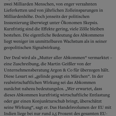
Aktuelle Ausgabe
zwei Milliarden Menschen, von enger verzahnten
Abonnenten-Login
Lieferketten und von jährlichen Zolleinsparungen in
Abonnent werden
Milliardenhöhe. Doch jenseits der politischen
Abo Prämien
Inszenierung überwiegt unter Ökonomen Skepsis.
Archiv
Mediadaten
Kurzfristig sind die Effekte gering, viele Zölle bleiben
bestehen. Die eigentliche Bedeutung des Abkommens
Kontakt
liegt weniger im unmittelbaren Wachstum als in seiner
Impressum
geopolitischen Signalwirkung.
Datenschutz
Der Deal wird als „Mutter aller Abkommen“ vermarktet –
eine Zuschreibung, die Martin Geißler von der
Unternehmensberatung Argon & Co für überzogen hält.
Diese Lesart sei „gelinde gesagt ein Märchen“. In der
realwirtschaftlichen Wirkung sei das Abkommen
zunächst nahezu bedeutungslos. „Wer erwartet, dass
dieses Abkommen kurzfristig wirtschaftliche Entlastung
oder gar einen Konjunkturschub bringt, überschätzt
seine Wirkung“, sagt er. Das Handelsvolumen der EU mit
Indien liege bei nur rund 2,5 Prozent des gesamten EU-