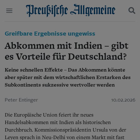
Politik
Greifbare Ergebnisse ungewiss
Suchen und finden
Kultur
Abkommen mit Indien – gibt
Wirtschaft
Panorama
es Vorteile für Deutschland?
Gesellschaft
Leben
Keine schnellen Effekte – Das Abkommen könnte
Geschichte
aber später mit dem wirtschaftlichen Erstarken des
Ostpreußen
Subkontinents sukzessive wertvoller werden
Pommern
Berlin-Brandenburg
Peter Entinger
10.02.2026
Schlesien
Danzig und Westpreußen
Bücher
Die Europäische Union feiert ihr neues
Handelsabkommen mit Indien als historischen
Start
Durchbruch. Kommissionspräsidentin Ursula von der
Wer wir sind
Leyen sprach in Neu-Delhi von einem Markt mit fast