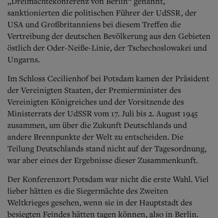
Aktuelle Ausgabe
„Dreimächtekonferenz von Berlin“ genannt,
Abonnenten-Login
sanktionierten die politischen Führer der UdSSR, der
Abonnent werden
USA und Großbritanniens bei diesem Treffen die
Abo Prämien
Vertreibung der deutschen Bevölkerung aus den Gebieten
Archiv
östlich der Oder-Neiße-Linie, der Tschechoslowakei und
Mediadaten
Ungarns.
Kontakt
Im Schloss Cecilienhof bei Potsdam kamen der Präsident
Impressum
der Vereinigten Staaten, der Premierminister des
Datenschutz
Vereinigten Königreiches und der Vorsitzende des
Ministerrats der UdSSR vom 17. Juli bis 2. August 1945
zusammen, um über die Zukunft Deutschlands und
andere Brennpunkte der Welt zu entscheiden. Die
Teilung Deutschlands stand nicht auf der Tagesordnung,
war aber eines der Ergebnisse dieser Zusammenkunft.
Der Konferenzort Potsdam war nicht die erste Wahl. Viel
lieber hätten es die Siegermächte des Zweiten
Weltkrieges gesehen, wenn sie in der Hauptstadt des
besiegten Feindes hätten tagen können, also in Berlin.