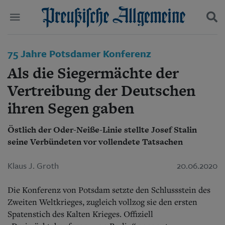
Politik
75 Jahre Potsdamer Konferenz
Suchen und finden
Kultur
Als die Siegermächte der
Wirtschaft
Panorama
Vertreibung der Deutschen
Gesellschaft
ihren Segen gaben
Leben
Geschichte
Ostpreußen
Östlich der Oder-Neiße-Linie stellte Josef Stalin
Pommern
seine Verbündeten vor vollendete Tatsachen
Berlin-Brandenburg
Schlesien
Klaus J. Groth
20.06.2020
Danzig und Westpreußen
Bücher
Die Konferenz von Potsdam setzte den Schlussstein des
Zweiten Weltkrieges, zugleich vollzog sie den ersten
Start
Spatenstich des Kalten Krieges. Offiziell
Wer wir sind