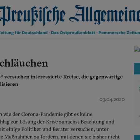
reußische Allgemeine Zeitung
eitung für Deutschland · Das Ostpreußenblatt · Pommersche Zeitu
Politik
Kultur
Schläuchen
Wirtschaft
Panorama
versuchen interessierte Kreise, die gegenwärtige
Gesellschaft
Leben
lisieren
Geschichte
Ostpreußen
03.04.2020
Pommern
Berlin-Brandenburg
en wie der Corona-Pandemie gibt es keine
Schlesien
chlag zur Lösung der Krise zunächst Beachtung und
Danzig und Westpreußen
eit einige Politiker und Berater versuchen, unter
Bücher
che Maßnahmen zu fordern, mit denen sie bisher nicht