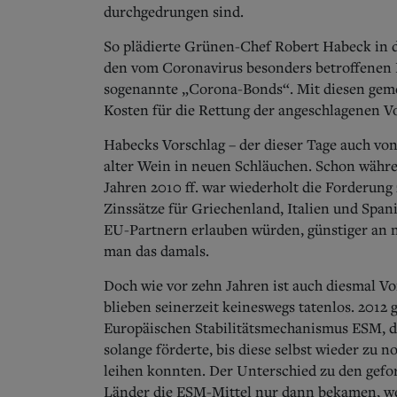
durchgedrungen sind.
So plädierte Grünen-Chef Robert Habeck in d
den vom Coronavirus besonders betroffenen 
sogenannte „Corona-Bonds“. Mit diesen geme
Kosten für die Rettung der angeschlagenen 
Habecks Vorschlag – der dieser Tage auch von a
alter Wein in neuen Schläuchen. Schon währe
Jahren 2010 ff. war wiederholt die Forderun
Zinssätze für Griechenland, Italien und Spa
EU-Partnern erlauben würden, günstiger an
man das damals.
Doch wie vor zehn Jahren ist auch diesmal V
blieben seinerzeit keineswegs tatenlos. 2012
Europäischen Stabilitätsmechanismus ESM, de
solange förderte, bis diese selbst wieder z
leihen konnten. Der Unterschied zu den gefor
Länder die ESM-Mittel nur dann bekamen, we