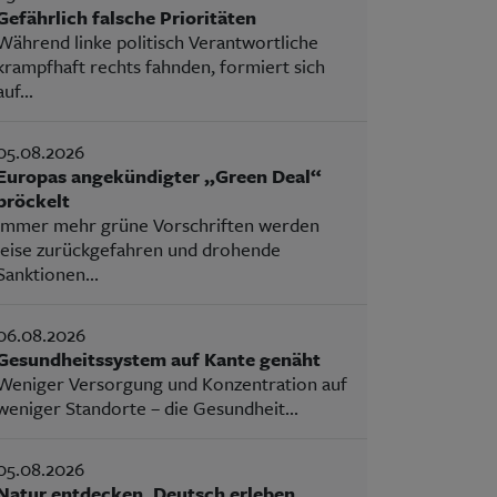
Gefährlich falsche Prioritäten
Während linke politisch Verantwortliche
krampfhaft rechts fahnden, formiert sich
auf...
05.08.2026
Europas angekündigter „Green Deal“
bröckelt
Immer mehr grüne Vorschriften werden
leise zurückgefahren und drohende
Sanktionen...
06.08.2026
Gesundheitssystem auf Kante genäht
Weniger Versorgung und Konzentration auf
weniger Standorte – die Gesundheit...
05.08.2026
Natur entdecken, Deutsch erleben