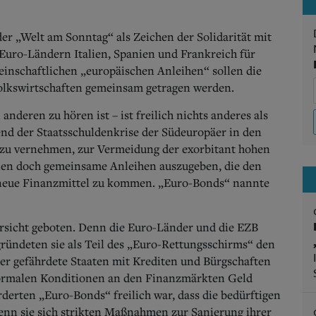
er „Welt am Sonntag“ als Zeichen der Solidarität mit
Euro-Ländern Italien, Spanien und Frankreich für
inschaftlichen „europäischen Anleihen“ sollen die
Volkswirtschaften gemeinsam getragen werden.
nderen zu hören ist – ist freilich nichts anderes als
nd der Staatsschuldenkrise der Südeuropäer in den
g zu vernehmen, zur Vermeidung der exorbitant hohen
nien doch gemeinsame Anleihen auszugeben, die den
 neue Finanzmittel zu kommen. „Euro-Bonds“ nannte
orsicht geboten. Denn die Euro-Länder und die EZB
 gründeten sie als Teil des „Euro-Rettungsschirms“ den
r gefährdete Staaten mit Krediten und Bürgschaften
u normalen Konditionen an den Finanzmärkten Geld
derten „Euro-Bonds“ freilich war, dass die bedürftigen
nn sie sich strikten Maßnahmen zur Sanierung ihrer