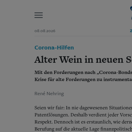
P
08.08.2026
Z
Start
Corona-Hilfen
Suchen und finden
Wer wir sind
Alter Wein in neuen 
Aktuelle Ausgabe
Abonnenten-Login
Mit den Forderungen nach „Corona-Bonds“ 
Abonnent werden
Abo Prämien
Krise für alte Forderungen zu instrumenta
Archiv
Mediadaten
René Nehring
Seien wir fair: In nie dagewesenen Situation
Patentlösungen. Deshalb verdient jeder Vors
Respekt. Dennoch ist es erstaunlich, wie derz
Berufung auf die aktuelle Lage finanzpolitis