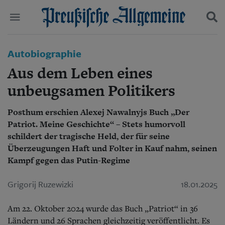
Politik
Autobiographie
Suchen und finden
Kultur
Aus dem Leben eines
Wirtschaft
Panorama
unbeugsamen Politikers
Gesellschaft
Leben
Posthum erschien Alexej Nawalnyjs Buch „Der
Geschichte
Patriot. Meine Geschichte“ – Stets humorvoll
Ostpreußen
schildert der tragische Held, der für seine
Pommern
Überzeugungen Haft und Folter in Kauf nahm, seinen
Berlin-Brandenburg
Kampf gegen das Putin-Regime
Schlesien
Danzig und Westpreußen
Grigorij Ruzewizki
18.01.2025
Bücher
Start
Am 22. Oktober 2024 wurde das Buch „Patriot“ in 36
Wer wir sind
Ländern und 26 Sprachen gleichzeitig veröffentlicht. Es