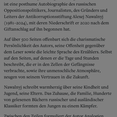
Aktuelle Ausgabe
ist eine posthume Autobiographie des russischen
Abonnenten-Login
Oppositionspolitikers, Journalisten, des Gründers und
Abonnent werden
Leiters der Antikorruptionsstiftung Alexej Nawalnyj
Abo Prämien
(1981–2024), mit deren Niederschrift er 2020 nach dem
Archiv
Mediadaten
Giftanschlag auf ihn begonnen hat.
Kontakt
Auf über 500 Seiten offenbart sich die charismatische
Impressum
Persönlichkeit des Autors, seine Offenheit gegenüber
Datenschutz
dem Leser sowie die leichte Sprache des Erzählers. Selbst
auf den Seiten, auf denen er die Tage und Stunden
beschreibt, die er in den Zellen der Gefängnisse
verbrachte, sowie ihre unmenschliche Atmosphäre,
zeugen von seinem Vertrauen in die Zukunft.
Nawalnyj schreibt warmherzig über seine Kindheit und
Jugend, seine Eltern. Das Zuhause, die Familie, Hunderte
von gelesenen Büchern russischer und ausländischer
Klassiker formten den Jungen zu einem Kämpfer.
Zwischen den Zeilen formuliert der Autor Analogien,