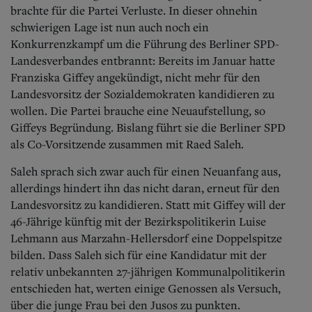
Aktuelle Ausgabe
brachte für die Partei Verluste. In dieser ohnehin
Abonnenten-Login
schwierigen Lage ist nun auch noch ein
Abonnent werden
Konkurrenzkampf um die Führung des Berliner SPD-
Abo Prämien
Landesverbandes entbrannt: Bereits im Januar hatte
Archiv
Mediadaten
Franziska Giffey angekündigt, nicht mehr für den
Landesvorsitz der Sozialdemokraten kandidieren zu
Kontakt
wollen. Die Partei brauche eine Neuaufstellung, so
Impressum
Giffeys Begründung. Bislang führt sie die Berliner SPD
Datenschutz
als Co-Vorsitzende zusammen mit Raed Saleh.
Saleh sprach sich zwar auch für einen Neuanfang aus,
allerdings hindert ihn das nicht daran, erneut für den
Landesvorsitz zu kandidieren.
Statt mit Giffey will der
46-Jährige künftig mit der Bezirkspolitikerin Luise
Lehmann aus Marzahn-Hellersdorf eine Doppelspitze
bilden. Dass Saleh sich für eine Kandidatur mit der
relativ unbekannten 27-jährigen Kommunalpolitikerin
entschieden hat, werten einige Genossen als Versuch,
über die junge Frau bei den Jusos zu punkten.