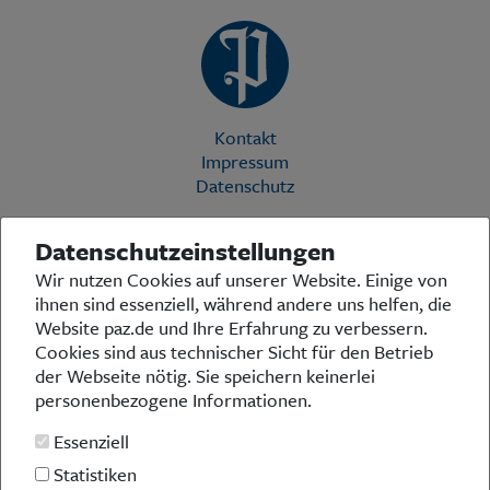
Kontakt
Impressum
Datenschutz
Datenschutzeinstellungen
Die Preußische Allgemeine Zeitung (PAZ) ist eine einzigartige Stimme
Wir nutzen Cookies auf unserer Website. Einige von
in der deutschen Medienlandschaft. Woche für Woche berichtet sie
ihnen sind essenziell, während andere uns helfen, die
über das aktuelle Zeitgeschehen in Politik, Kultur und Wirtschaft und
bezieht zu den grundlegenden Entwicklungen unserer Gesellschaft
Website paz.de und Ihre Erfahrung zu verbessern.
Stellung. In ihrer Arbeit fühlt sich die Redaktion dem traditionellen
Cookies sind aus technischer Sicht für den Betrieb
preußischen Wertekanon verpflichtet: Das alte Preußen stand und
der Webseite nötig. Sie speichern keinerlei
steht für religiöse und weltanschauliche Toleranz, für Heimatliebe
personenbezogene Informationen.
und Weltoffenheit, für Rechtstaatlichkeit und intellektuelle
Redlichkeit sowie nicht zuletzt für ein von der Vernunft geleitetes
Essenziell
Handeln in allen Bereichen der Gesellschaft. In diesem Sinne pflegt
die PAZ eine offene Debattenkultur, die gleichermaßen den eigenen
Statistiken