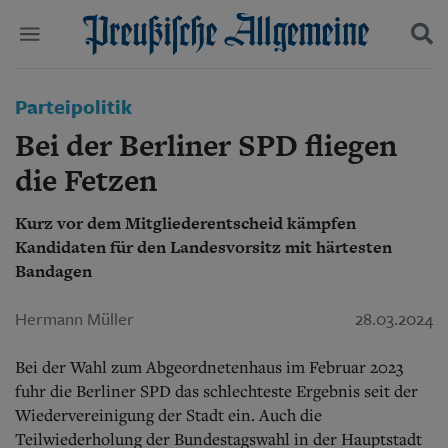
Politik
Parteipolitik
Suchen und finden
Kultur
Bei der Berliner SPD fliegen
Wirtschaft
Panorama
die Fetzen
Gesellschaft
Leben
Kurz vor dem Mitgliederentscheid kämpfen
Geschichte
Kandidaten für den Landesvorsitz mit härtesten
Ostpreußen
Bandagen
Pommern
Berlin-Brandenburg
Hermann Müller
28.03.2024
Schlesien
Danzig und Westpreußen
Bücher
Bei der Wahl zum Abgeordnetenhaus im Februar 2023
fuhr die Berliner SPD das schlechteste Ergebnis seit der
Start
Wiedervereinigung der Stadt ein.
Auch die
Wer wir sind
Teilwiederholung der Bundestagswahl in der Hauptstadt