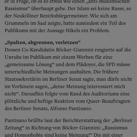
er in Frage, ob es so etwas wie einen „anti-muslimischen
Rassismus“ überhaupt gebe. Der Islam sei keine Rasse, so
der Neuköllner Bezirksbürgermeister. Wie sich am
Grummeln im Saal zeigte, hatte zumindest ein Teil des
Publikums mit der Aussage Hikels ein Problem.
„Spalten, abgrenzen, verletzen“
Dessen Co-Kandidatin Böcker-Giannini reagierte auf die
Unruhe im Publikum mit einem Werben für eine
„gemeinsame Lösung“ und dem Plädoyer, die SPD müsse
unterschiedliche Meinungen aushalten.
Die frühere
Staatssekretärin im Berliner Senat sagte, man dürfe nicht
im Vorhinein sagen, „deine Meinung interessiert mich
nicht“. Daraufhin folgte vom Rand des Auditoriums eine
plötzliche und heftige Reaktion vom Queer-Beauftragten
des Berliner Senats, Alfonso Pantisano.
Pantisano brüllte laut der Berichterstattung der „Berliner
Zeitung“ in Richtung von Böcker-Giannini: „Rassismus
und Homophobie sind keine Meinung!“ Die mit einer