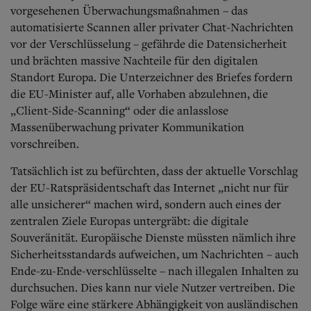
Aktuelle Ausgabe
vorgesehenen Überwachungsmaßnahmen – das
Abonnenten-Login
automatisierte Scannen aller privater Chat-Nachrichten
Abonnent werden
vor der Verschlüsselung – gefährde die Datensicherheit
Abo Prämien
und brächten massive Nachteile für den digitalen
Archiv
Mediadaten
Standort Europa. Die Unterzeichner des Briefes fordern
die EU-Minister auf, alle Vorhaben abzulehnen, die
Kontakt
„Client-Side-Scanning“ oder die anlasslose
Impressum
Massenüberwachung privater Kommunikation
Datenschutz
vorschreiben.
Tatsächlich ist zu befürchten, dass der aktuelle Vorschlag
der EU-Ratspräsidentschaft das Internet „nicht nur für
alle unsicherer“ machen wird, sondern auch eines der
zentralen Ziele Europas untergräbt: die digitale
Souveränität. Europäische Dienste müssten nämlich ihre
Sicherheitsstandards aufweichen, um Nachrichten – auch
Ende-zu-Ende-verschlüsselte – nach illegalen Inhalten zu
durchsuchen. Dies kann nur viele Nutzer vertreiben. Die
Folge wäre eine stärkere Abhängigkeit von ausländischen