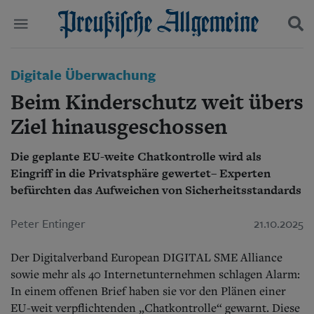
Politik
Digitale Überwachung
Suchen und finden
Kultur
Beim Kinderschutz weit übers
Wirtschaft
Panorama
Ziel hinausgeschossen
Gesellschaft
Leben
Die geplante EU-weite Chatkontrolle wird als
Geschichte
Eingriff in die Privatsphäre gewertet– Experten
Ostpreußen
befürchten das Aufweichen von Sicherheitsstandards
Pommern
Berlin-Brandenburg
Peter Entinger
21.10.2025
Schlesien
Danzig und Westpreußen
Bücher
Der Digitalverband European DIGITAL SME Alliance
sowie mehr als 40 Internetunternehmen schlagen Alarm:
Start
In einem offenen Brief haben sie vor den Plänen einer
Wer wir sind
EU-weit verpflichtenden „Chatkontrolle“ gewarnt. Diese