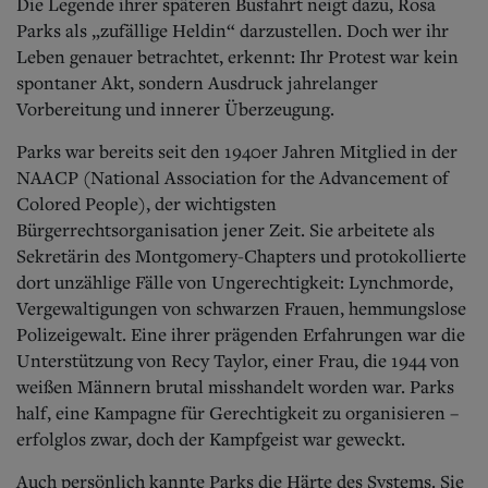
Die Legende ihrer späteren Busfahr
t neigt dazu, Rosa
Parks als „zufällige Heldin“ darzustellen. Doch wer ihr
Leben genauer betrachtet, erkennt: Ihr Protest war kein
spontaner Akt, sondern Ausdruck jahrelanger
Vorbereitung und innerer Überzeugung.
Parks war bereits seit den 1940er Jahren Mitglied in der
NAACP (National Association for the Advancement of
Colored People), der wichtigsten
Bürgerrechtsorganisation jener Zeit. Sie arbeitete als
Sekretärin des Montgomery-Chapters und protokollierte
dort unzählige Fälle von Ungerechti
gkeit: Lynchmorde,
Vergewaltigungen von schwarzen Frauen, hemmungslose
Polizeigewalt.
Eine ihrer prägenden Erfahrungen war die
Unterstützung von Recy Taylor, einer Frau, die 1944 von
weißen Männern brutal misshandelt worden war. Parks
half, eine Kampagne für Gerechtigkeit zu organisieren –
erfolglos zwar, doch der Kampfgeist war geweckt.
Auch persönlich kannte Parks die Härte des Systems. Sie