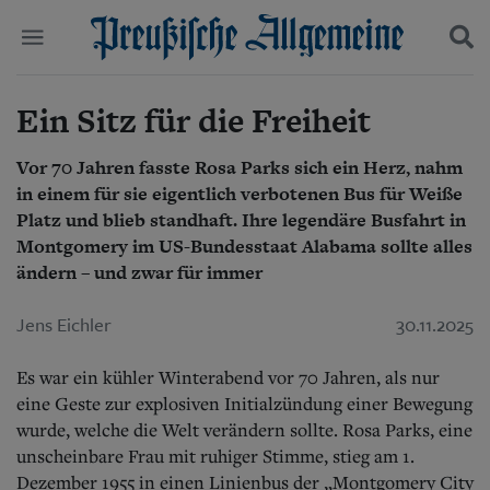
Ein Sitz für die Freiheit
Politik
Suchen und finden
Kultur
Wirtschaft
Vor 70 Jahren fasste Rosa Parks sich ein Herz, nahm
Panorama
in einem für sie eigentlich verbotenen Bus für Weiße
Gesellschaft
Platz und blieb standhaft. Ihre legendäre Busfahrt in
Leben
Montgomery im US-Bundesstaat Alabama sollte alles
Geschichte
ändern – und zwar für immer
Ostpreußen
Pommern
Jens Eichler
30.11.2025
Berlin-Brandenburg
Schlesien
Danzig und Westpreußen
Es war ein kühler Winterabend vor 70 Jahren, als nur
Bücher
eine Geste zur explosiven Initialzündung einer Bewegung
wurde, welche die Welt verändern sollte. Rosa Parks, eine
Start
unscheinbare Frau mit ruhiger Stimme, stieg am 1.
Wer wir sind
Dezember 1955 in einen Linienbus der „Montgomery City