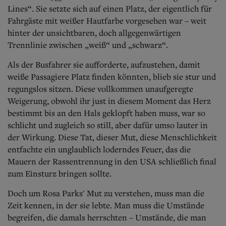
Aktuelle Ausgabe
Lines“. Sie setzte sich auf einen Platz, der eigentlich für
Abonnenten-Login
Fahrgäste mit weißer Hautfarbe vorgesehen war – weit
Abonnent werden
hinter der unsichtbaren, doch allgegenwärtigen
Abo Prämien
Archiv
Trennlinie zwischen „weiß“ und „schwarz“.
Mediadaten
Als der Busfahrer sie aufforderte, aufzustehen, damit
Kontakt
weiße Passagiere Platz finden könnten, blieb sie stur und
Impressum
regungslos sitzen. Diese vollkommen unaufgeregte
Datenschutz
Weigerung, obwohl ihr just in diesem Moment das Herz
bestimmt bis an den Hals geklopft haben muss, war so
schlicht und zugleich so still, aber dafür umso lauter in
der Wirkung. Diese Tat, dieser Mut, diese Menschlichkeit
entfachte ein unglaublich loderndes Feuer, das die
Mauern der Rassentrennung in den USA schließlich final
zum Einsturz bringen sollte.
Doch um Rosa Parks' Mut zu verstehen, muss man die
Zeit kennen, in der sie lebte. Man muss die Umstände
begreifen, die damals herrschten – Umstände, die man