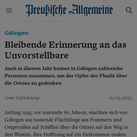
Politik
Gdingen
Suchen und finden
Kultur
Bleibende Erinnerung an das
Wirtschaft
Panorama
Unvorstellbare
Gesellschaft
Leben
Auch in diesem Jahr kamen in Gdingen zahlreiche
Geschichte
Personen zusammen, um der Opfer der Flucht über
Ostpreußen
die Ostsee zu gedenken
Pommern
Berlin-Brandenburg
Uwe Hahnkamp
07.05.2025
Schlesien
Danzig und Westpreußen
Bücher
Anfang 1945, vor nunmehr 80 Jahren, machten sich von
Gdingen aus tausende Flüchtlinge aus Pommern und
Start
Ostpreußen auf Schiffen über die Ostsee auf den Weg in
Wer wir sind
den Westen. Ihre Hoffnung auf ein Entkommen endete