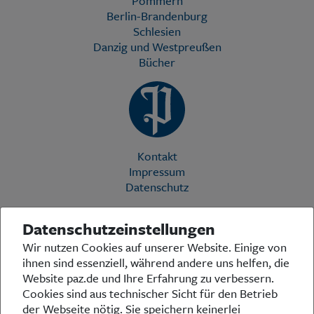
Pommern
Berlin-Brandenburg
Schlesien
Danzig und Westpreußen
Bücher
Kontakt
Impressum
Datenschutz
Datenschutzeinstellungen
Die Preußische Allgemeine Zeitung (PAZ) ist eine einzigartige Stimme
Wir nutzen Cookies auf unserer Website. Einige von
in der deutschen Medienlandschaft. Woche für Woche berichtet sie
ihnen sind essenziell, während andere uns helfen, die
über das aktuelle Zeitgeschehen in Politik, Kultur und Wirtschaft und
bezieht zu den grundlegenden Entwicklungen unserer Gesellschaft
Website paz.de und Ihre Erfahrung zu verbessern.
Stellung. In ihrer Arbeit fühlt sich die Redaktion dem traditionellen
Cookies sind aus technischer Sicht für den Betrieb
preußischen Wertekanon verpflichtet: Das alte Preußen stand und
der Webseite nötig. Sie speichern keinerlei