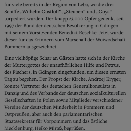
Aktuelle Ausgabe
für viele bereits in der Region von Leba, wo die drei
Abonnenten-Login
Schiffe „Wilhelm Gustloff“, „Steuben“ und „Goya“
Abonnent werden
torpediert wurden. Der knapp 23.000 Opfer gedenkt seit
Abo Prämien
1997 der Bund der deutschen Bevölkerung in Gdingen
Archiv
Mediadaten
mit seinem Vorsitzenden Benedikt Reschke. Jetzt wurde
dieser für das Erinnern vom Marschall der Woiwodschaft
Kontakt
Pommern ausgezeichnet.
Impressum
Datenschutz
Eine vielköpfige Schar an Gästen hatte sich in der Kirche
der Muttergottes der unaufhörlichen Hilfe und Petrus,
des Fischers, in Gdingen eingefunden, um diesen ernsten
Tag zu begehen. Der Propst der Kirche, Andrzej Kryger,
konnte Vertreter des deutschen Generalkonsulats in
Danzig und des Verbands der deutschen sozialkulturellen
Gesellschaften in Polen sowie Mitglieder verschiedener
Vereine der deutschen Minderheit in Pommern und
Ostpreußen, aber auch den parlamentarischen
Staatssekretär für Vorpommern und das östliche
Mecklenburg, Heiko Miraß, begrüßen.