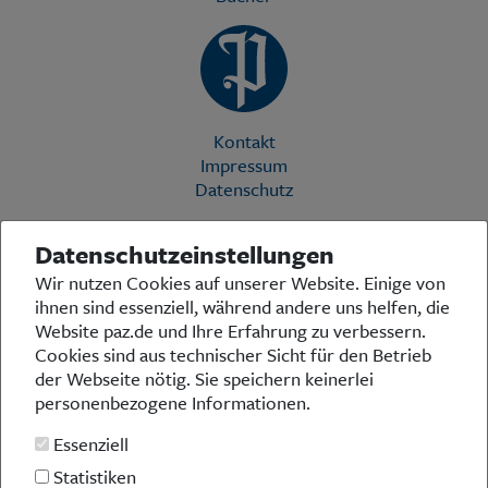
Kontakt
Impressum
Datenschutz
Datenschutzeinstellungen
Die Preußische Allgemeine Zeitung (PAZ) ist eine einzigartige Stimme
Wir nutzen Cookies auf unserer Website. Einige von
in der deutschen Medienlandschaft. Woche für Woche berichtet sie
ihnen sind essenziell, während andere uns helfen, die
über das aktuelle Zeitgeschehen in Politik, Kultur und Wirtschaft und
bezieht zu den grundlegenden Entwicklungen unserer Gesellschaft
Website paz.de und Ihre Erfahrung zu verbessern.
Stellung. In ihrer Arbeit fühlt sich die Redaktion dem traditionellen
Cookies sind aus technischer Sicht für den Betrieb
preußischen Wertekanon verpflichtet: Das alte Preußen stand und
der Webseite nötig. Sie speichern keinerlei
steht für religiöse und weltanschauliche Toleranz, für Heimatliebe
personenbezogene Informationen.
und Weltoffenheit, für Rechtstaatlichkeit und intellektuelle
Redlichkeit sowie nicht zuletzt für ein von der Vernunft geleitetes
Essenziell
Handeln in allen Bereichen der Gesellschaft. In diesem Sinne pflegt
die PAZ eine offene Debattenkultur, die gleichermaßen den eigenen
Statistiken