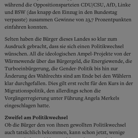
Aktuelle Ausgabe
während die Oppositionsparteien CDU/CSU, AfD, Linke
Abonnenten-Login
und BSW (das knapp den Einzug in den Bundestag
Abonnent werden
verpasste) zusammen Gewinne von 23,7 Prozentpunkten
Abo Prämien
einfahren konnten.
Archiv
Mediadaten
Selten haben die Bürger dieses Landes so klar zum
Kontakt
Ausdruck gebracht, dass sie sich einen Politikwechsel
Impressum
wünschen. All die ideologischen Ampel-Projekte von der
Datenschutz
Wärmewende über das Bürgergeld, die Energiewende, die
Turboeinbürgerung, die Gender-Politik bis hin zur
Änderung des Wahlrechts sind am Ende bei den Wählern
klar durchgefallen. Dies gilt erst recht für den Kurs in der
Migrationspolitik, den allerdings schon die
Vorgängerregierung unter Führung Angela Merkels
eingeschlagen hatte.
Zweifel am Politikwechsel
Ob die Bürger den von ihnen gewollten Politikwechsel
auch tatsächlich bekommen, kann schon jetzt, wenige