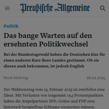
Politik
Politik
Suchen und finden
Kultur
Das bange Warten auf den
Wirtschaft
Panorama
ersehnten Politikwechsel
Gesellschaft
Leben
Bei der Bundestagswahl haben die Deutschen klar für
Geschichte
einen anderen Kurs ihres Landes gestimmt. Ob sie
Ostpreußen
diesen auch bekommen, ist jedoch fraglich
Pommern
Berlin-Brandenburg
René Nehring
26.02.2025
Schlesien
Danzig und Westpreußen
Bücher
Der Wahlsonntag vom 23. Februar 2025 ist zweifellos eine
Zäsur. Mit Verlusten von insgesamt 19,5 Prozentpunkten
Start
haben die Ampelparteien SPD, Grüne und FDP eine
Wer wir sind
historisch beispiellose Schlappe einstecken müssen,