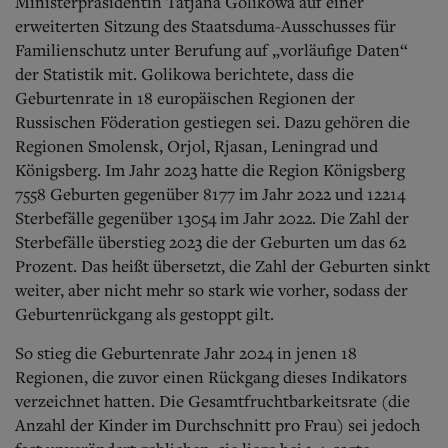
Aktuelle Ausgabe
Ministerpräsidentin Tatjana Golikowa auf einer
Abonnenten-Login
erweiterten Sitzung des Staatsduma-Ausschusses für
Abonnent werden
Familienschutz unter Berufung auf „vorläufige Daten“
Abo Prämien
der Statistik mit. Golikowa berichtete, dass die
Archiv
Geburtenrate in 18 europäischen Regionen der
Mediadaten
Russischen Föderation gestiegen sei. Dazu gehören die
Regionen Smolensk, Orjol, Rjasan, Leningrad und
Kontakt
Königsberg. Im Jahr 2023 hatte die Region Königsberg
Impressum
Datenschutz
7558 Geburten gegenüber 8177 im Jahr 2022 und 12214
Sterbefälle gegenüber 13054 im Jahr 2022. Die Zahl der
Sterbefälle überstieg 2023 die der Geburten um das 62
Prozent. Das heißt übersetzt, die Zahl der Geburten sinkt
weiter, aber nicht mehr so stark wie vorher, sodass der
Geburtenrückgang als gestoppt gilt.
So stieg die Geburtenrate Jahr 2024 in jenen 18
Regionen, die zuvor einen Rückgang dieses Indikators
verzeichnet hatten. Die Gesamtfruchtbarkeitsrate (die
Anzahl der Kinder im Durchschnitt pro Frau) sei jedoch