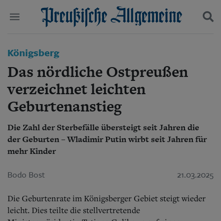
Politik
Königsberg
Suchen und finden
Kultur
Das nördliche Ostpreußen
Wirtschaft
Panorama
verzeichnet leichten
Gesellschaft
Geburtenanstieg
Leben
Geschichte
Ostpreußen
Die Zahl der Sterbefälle übersteigt seit Jahren die
Pommern
der Geburten – Wladimir Putin wirbt seit Jahren für
Berlin-Brandenburg
mehr Kinder
Schlesien
Danzig und Westpreußen
Bodo Bost
21.03.2025
Bücher
Die Geburtenrate im Königsberger Gebiet steigt wieder
Start
leicht. Dies teilte die stellvertretende
Wer wir sind