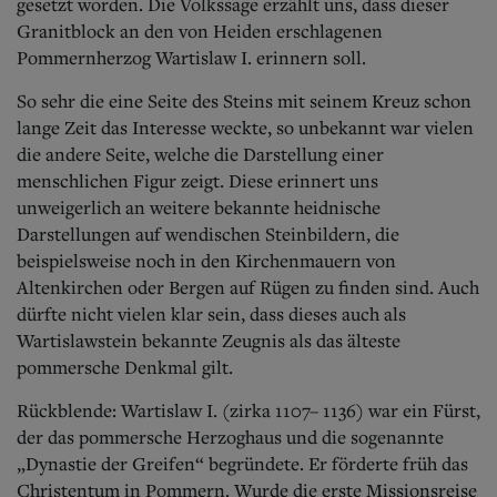
Aktuelle Ausgabe
gesetzt worden. Die Volkssage erzählt uns, dass dieser
Abonnenten-Login
Granitblock an den von Heiden erschlagenen
Abonnent werden
Pommernherzog Wartislaw I. erinnern soll.
Abo Prämien
Archiv
So sehr die eine Seite des Steins mit seinem Kreuz schon
Mediadaten
lange Zeit das Interesse weckte, so unbekannt war vielen
die andere Seite, welche die Darstellung einer
Kontakt
menschlichen Figur zeigt.
Diese erinnert uns
Impressum
unweigerlich an weitere bekannte heidnische
Datenschutz
Darstellungen auf wendischen Steinbildern, die
beispielsweise noch in den Kirchenmauern von
Altenkirchen oder Bergen auf Rügen zu finden sind. Auch
dürfte nicht vielen klar sein, dass dieses auch als
Wartislawstein bekannte Zeugnis als das älteste
pommersche Denkmal gilt.
Rückblende: Wartislaw I. (zirka 1107– 1136) war ein Fürst,
der das pommersche Herzoghaus und die sogenannte
„Dynastie der Greifen“ begründete.
Er förderte früh das
Christentum in Pommern. Wurde die erste Missionsreise