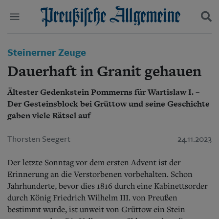
Politik
Steinerner Zeuge
Suchen und finden
Kultur
Dauerhaft in Granit gehauen
Wirtschaft
Panorama
Ältester Gedenkstein Pommerns für Wartislaw I. –
Gesellschaft
Der Gesteinsblock bei Grüttow und seine Geschichte
Leben
Geschichte
gaben viele Rätsel auf
Ostpreußen
Pommern
Thorsten Seegert
24.11.2023
Berlin-Brandenburg
Schlesien
Der letzte Sonntag vor dem ersten Advent ist der
Danzig und Westpreußen
Erinnerung an die Verstorbenen vorbehalten. Schon
Bücher
Jahrhunderte, bevor dies 1816 durch eine Kabinettsorder
durch König Friedrich Wilhelm III. von Preußen
Start
Wer wir sind
bestimmt wurde, ist unweit von Grüttow ein Stein