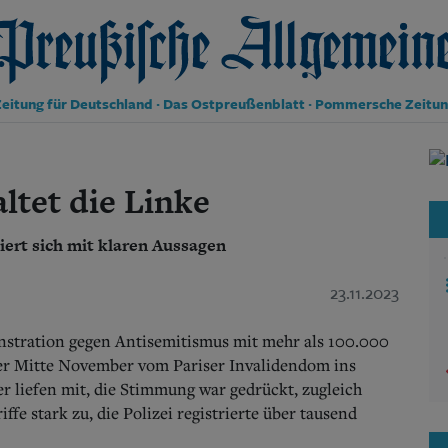
reußische Allgemeine Zeitung
eitung für Deutschland · Das Ostpreußenblatt · Pommersche Zeitu
Politik
Kultur
ltet die Linke
Wirtschaft
Panorama
iert sich mit klaren Aussagen
Gesellschaft
Leben
Geschichte
23.11.2023
Ostpreußen
Pommern
stration gegen Antisemitismus mit mehr als 100.000
Berlin-Brandenburg
ter Mitte November vom Pariser Invalidendom ins
Schlesien
er liefen mit, die Stimmung war gedrückt, zugleich
Danzig und Westpreußen
ffe stark zu, die Polizei registrierte über tausend
Bücher