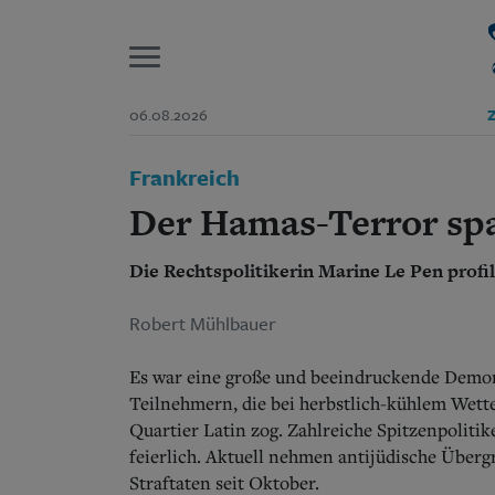
P
06.08.2026
Z
Start
Frankreich
Suchen und finden
Wer wir sind
Der Hamas-Terror spa
Aktuelle Ausgabe
Abonnenten-Login
Die Rechtspolitikerin Marine Le Pen profil
Abonnent werden
Abo Prämien
Archiv
Robert Mühlbauer
Mediadaten
Es war eine große und beeindruckende Demon
Teilnehmern, die bei herbstlich-kühlem Wet
Quartier Latin zog. Zahlreiche Spitzenpolitik
feierlich. Aktuell nehmen antijüdische Übergri
Straftaten seit Oktober.