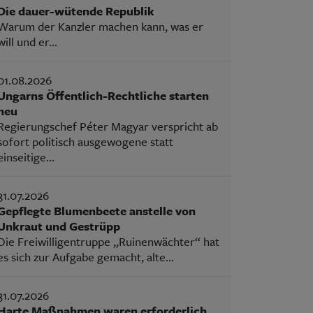
Die dauer-wütende Republik
Warum der Kanzler machen kann, was er
will und er...
01.08.2026
Ungarns Öffentlich-Rechtliche starten
neu
Regierungschef Péter Magyar verspricht ab
sofort politisch ausgewogene statt
einseitige...
31.07.2026
Gepflegte Blumenbeete anstelle von
Unkraut und Gestrüpp
Die Freiwilligentruppe „Ruinenwächter“ hat
es sich zur Aufgabe gemacht, alte...
31.07.2026
Harte Maßnahmen waren erforderlich