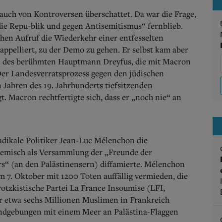
auch von Kontroversen überschattet.
Da war die Frage,
 Repu-blik und gegen Antisemitismus“ fernblieb.
hen Aufruf die Wiederkehr einer entfesselten
appelliert, zu der Demo zu gehen. Er selbst kam aber
in des berühmten Hauptmann Dreyfus, die mit Macron
er Landesverratsprozess gegen den jüdischen
 Jahren des 19. Jahrhunderts tiefsitzenden
t. Macron rechtfertigte sich, dass er „noch nie“ an
radikale Politiker Jean-Luc Mélenchon die
lemisch als Versammlung der „Freunde der
“ (an den Palästinensern) diffamierte.
Mélenchon
 7. Oktober mit 1200 Toten auffällig vermieden, die
rotzkistische Partei La France Insoumise (LFI,
r etwa sechs Millionen Muslimen in Frankreich
ndgebungen mit einem Meer an Palästina-Flaggen