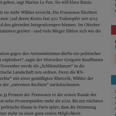
t geben, sagt Marine Le Pen. Sie will klare Kante.
it sie mehr Wähler erreicht. Die Franzosen fürchten
isten (auf deren Konto fast 300 Todesopfer seit 2015
nd den gärenden Integrationspro-blemen. Im Oktober
amisten getötet – und viele Bürger fühlen sich wie die
ion gegen den Antisemitismus dürfte ein politischer
 explodiert“, sagte der Historiker Grégoire Kauffmann
 November werde als „Schlüsseldatum“ in die
itische Landschaft neu ordnen.
Denn die RN-
 Rechte“ mit einer gemäßigten Rhetorik, Wähler der
vor der „extremen Rechten“ zurückscheuten.
u 33 Prozent der Franzosen in der ersten Runde der
ast zehn Prozentpunkte mehr als 2022.
Bis zur nächsten
politische Klasse in Paris spürt, dass die Stimmung
mer mehr zu einer ganz realen Möglichkeit.