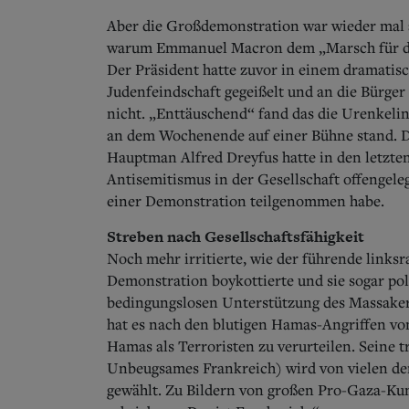
Aber die Großdemonstration war wieder mal 
warum Emmanuel Macron dem „Marsch für die
Der Präsident hatte zuvor in einem dramatisc
Judenfeindschaft gegeißelt und an die Bürger 
nicht. „Enttäuschend“ fand das die Urenkel
an dem Wochenende auf einer Bühne stand. D
Hauptman Alfred Dreyfus hatte in den letzten
Antisemitismus in der Gesellschaft offengeleg
einer Demonstration teilgenommen habe.
Streben nach Gesellschaftsfähigkeit
Noch mehr irritierte, wie der führende links
Demonstration boykottierte und sie sogar po
bedingungslosen Unterstützung des Massakers
hat es nach den blutigen Hamas-Angriffen vom
Hamas als Terroristen zu verurteilen. Seine t
Unbeugsames Frankreich) wird von vielen de
gewählt. Zu Bildern von großen Pro-Gaza-Ku