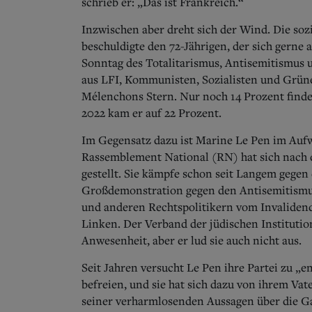
schrieb er: „Das ist Frankreich.“
Inzwischen aber dreht sich der Wind. Die so
beschuldigte den 72-Jährigen, der sich gerne
Sonntag des Totalitarismus, Antisemitismus
aus LFI, Kommunisten, Sozialisten und Grün
Mélenchons Stern. Nur noch 14 Prozent finden
2022 kam er auf 22 Prozent.
Im Gegensatz dazu ist Marine Le Pen im Aufwi
Rassemblement National (RN) hat sich nach de
gestellt.
Sie kämpfe schon seit Langem gegen d
Großdemonstration gegen den Antisemitismus
und anderen Rechtspolitikern vom Invaliden
Linken. Der Verband der jüdischen Institutio
Anwesenheit, aber er lud sie auch nicht aus.
Seit Jahren versucht Le Pen ihre Partei zu 
befreien, und sie hat sich dazu von ihrem Vat
seiner verharmlosenden Aussagen über die G