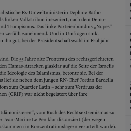
zialistische Ex-Umweltministerin Dephine Batho
 als linken Volkstribun inszeniert, nach dem Demo-
 und Trumpismus.
Das linke Parteienbündnis „Nupes“
en zerfällt zunehmend. Und in Umfragen sinkt
 ihn gut, bei der Präsidentschaftswahl im Frühjahr
nd. Die 55 Jahre alte Frontfrau des rechtsgerichteten
n Hamas-Attacken glasklar auf die Seite der Israelis
ie Ideologie des Islamismus, betonte sie. Bei der
 lief sie neben dem jungen RN-Chef Jordan Bardella
dom zum Quartier Latin – sehr zum Verdruss der
nen (CRIF) war nicht begeistert über ihre
„entdämonisieren“, vom Ruch des Rechtsextremismus zu
er Jean-Marine Le Pen klar distanziert (der wegen
askammern in Konzentrationslagern verurteilt wurde).