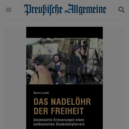
Politik
Suchen und finden
Kultur
Wirtschaft
Panorama
Gesellschaft
Leben
Geschichte
Ostpreußen
Pommern
Berlin-Brandenburg
Schlesien
Danzig und Westpreußen
Bücher
Start
Wer wir sind