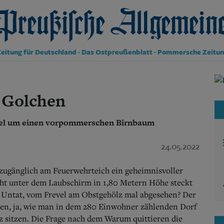
reußische Allgemeine Zeitung
eitung für Deutschland · Das Ostpreußenblatt · Pommersche Zeitu
Politik
Kultur
 Golchen
Wirtschaft
Panorama
tsel um einen vorpommerschen Birnbaum
Gesellschaft
Leben
Geschichte
24.05.2022
Ostpreußen
Pommern
zugänglich am Feuerwehrteich ein geheimnisvoller
Berlin-Brandenburg
t unter dem Laubschirm in 1,80 Metern Höhe steckt
Schlesien
ne Untat, vom Frevel am Obstgehölz mal abgesehen? Der
Danzig und Westpreußen
ken, ja, wie man in dem 280 Einwohner zählenden Dorf
Bücher
lz sitzen. Die Frage nach dem Warum quittieren die