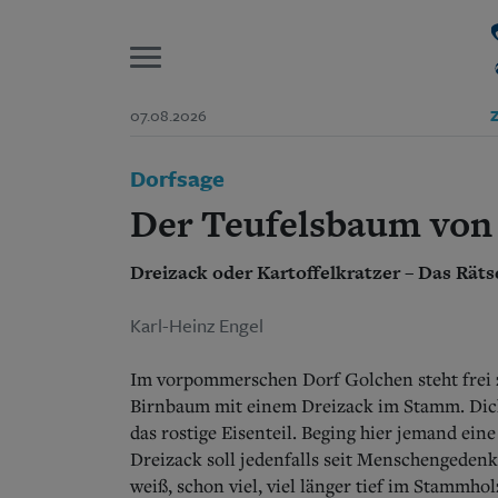
P
07.08.2026
Z
Start
Dorfsage
Suchen und finden
Wer wir sind
Der Teufelsbaum von
Aktuelle Ausgabe
Abonnenten-Login
Dreizack oder Kartoffelkratzer – Das Rä
Abonnent werden
Abo Prämien
Archiv
Karl-Heinz Engel
Mediadaten
Im vorpommerschen Dorf Golchen steht frei 
Birnbaum mit einem Dreizack im Stamm. Dich
das rostige Eisenteil. Beging hier jemand ei
Dreizack soll jedenfalls seit Menschengeden
weiß, schon viel, viel länger tief im Stammho