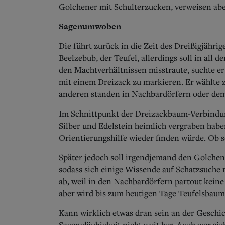
Golchener mit Schulterzucken, verweisen aber
Sagenumwoben
Die führt zurück in die Zeit des Dreißigjähri
Beelzebub, der Teufel, allerdings soll in all
den Machtverhältnissen misstraute, suchte e
mit einem Dreizack zu markieren. Er wählte
anderen standen in Nachbardörfern oder dem
Im Schnittpunkt der Dreizackbaum-Verbindung
Silber und Edelstein heimlich vergraben haben
Orientierungshilfe wieder finden würde. Ob s
Später jedoch soll irgendjemand den Golchen
sodass sich einige Wissende auf Schatzsuche
ab, weil in den Nachbardörfern partout kei
aber wird bis zum heutigen Tage Teufelsbaum
Kann wirklich etwas dran sein an der Geschic
Sagengläubigkeit nicht weit her. Auch wer si