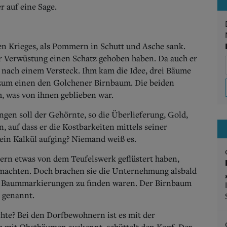
 auf eine Sage.
gen Krieges, als Pommern in Schutt und Asche sank.
 der Verwüstung einen Schatz gehoben haben. Da auch er
r nach einem Versteck. Ihm kam die Idee, drei Bäume
 zum einen den Golchener Birnbaum. Die beiden
, was von ihnen geblieben war.
en soll der Gehörnte, so die Überlieferung, Gold,
, auf dass er die Kostbarkeiten mittels seiner
ein Kalkül aufging? Niemand weiß es.
ern etwas von dem Teufelswerk geflüstert haben,
 machten. Doch brachen sie die Unternehmung alsbald
ne Baummarkierungen zu finden waren. Der Birnbaum
 genannt.
hte? Bei den Dorfbewohnern ist es mit der
ch mit Obstbäumen auskennt, schüttelt den Kopf. Der