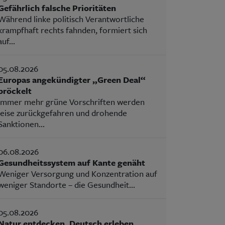
Gefährlich falsche Prioritäten
Während linke politisch Verantwortliche
krampfhaft rechts fahnden, formiert sich
auf...
05.08.2026
Europas angekündigter „Green Deal“
bröckelt
Immer mehr grüne Vorschriften werden
leise zurückgefahren und drohende
Sanktionen...
06.08.2026
Gesundheitssystem auf Kante genäht
Weniger Versorgung und Konzentration auf
weniger Standorte – die Gesundheit...
05.08.2026
Natur entdecken, Deutsch erleben