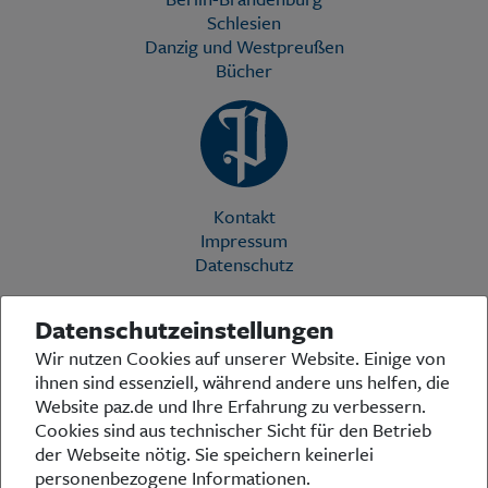
Schlesien
Danzig und Westpreußen
Bücher
Kontakt
Impressum
Datenschutz
Datenschutzeinstellungen
Die Preußische Allgemeine Zeitung (PAZ) ist eine einzigartige Stimme
Wir nutzen Cookies auf unserer Website. Einige von
in der deutschen Medienlandschaft. Woche für Woche berichtet sie
ihnen sind essenziell, während andere uns helfen, die
über das aktuelle Zeitgeschehen in Politik, Kultur und Wirtschaft und
bezieht zu den grundlegenden Entwicklungen unserer Gesellschaft
Website paz.de und Ihre Erfahrung zu verbessern.
Stellung. In ihrer Arbeit fühlt sich die Redaktion dem traditionellen
Cookies sind aus technischer Sicht für den Betrieb
preußischen Wertekanon verpflichtet: Das alte Preußen stand und
der Webseite nötig. Sie speichern keinerlei
steht für religiöse und weltanschauliche Toleranz, für Heimatliebe
personenbezogene Informationen.
und Weltoffenheit, für Rechtstaatlichkeit und intellektuelle