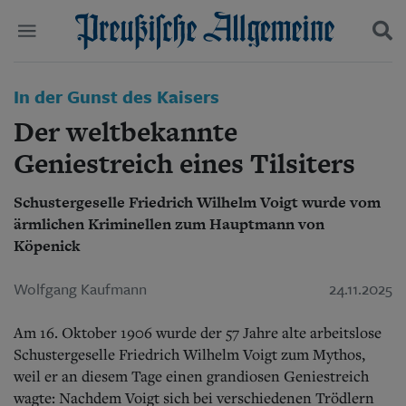
Politik
In der Gunst des Kaisers
Suchen und finden
Kultur
Der weltbekannte
Wirtschaft
Panorama
Geniestreich eines Tilsiters
Gesellschaft
Leben
Schustergeselle Friedrich Wilhelm Voigt wurde vom
Geschichte
ärmlichen Kriminellen zum Hauptmann von
Ostpreußen
Köpenick
Pommern
Berlin-Brandenburg
Wolfgang Kaufmann
24.11.2025
Schlesien
Danzig und Westpreußen
Bücher
Am 16. Oktober 1906 wurde der 57 Jahre alte arbeitslose
Schustergeselle Friedrich Wilhelm Voigt zum Mythos,
Start
weil er an diesem Tage einen grandiosen Geniestreich
Wer wir sind
wagte: Nachdem Voigt sich bei verschiedenen Trödlern