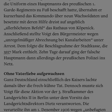
Aktuelle Ausgabe
die Uniform eines Hauptmanns des preußischen 1.
Abonnenten-Login
Garde-Regiments zu Fuß beschafft hatte, übernahm er
Abonnent werden
kurzerhand das Kommando über neun Wachsoldaten und
Abo Prämien
besetzte mit deren Hilfe dreist auf angeblich
Archiv
Mediadaten
„allerhöchsten Befehl“ das Rathaus von Köpenick.
Anschließend stellte Voigt den Bürgermeister wegen
Kontakt
„unregelmäßiger Abrechnung bei Kanalarbeiten“ unter
Impressum
Arrest. Dem folgte die Beschlagnahme der Stadtkasse, die
Datenschutz
3557 Mark enthielt. Zehn Tage darauf ging der falsche
Hauptmann dann allerdings der preußischen Polizei ins
Netz.
Ohne Vaterliebe aufgewachsen
Ganz Deutschland einschließlich des Kaisers lachte
damals über die frech-kühne Tat. Dennoch musste sich
Voigt für diese Aktion vor der 3. Strafkammer des
Landgerichts II in Berlin unter dem Vorsitz des
Landgerichtsdirektors Dietz verantworten.
Die
verurteilte ihn am 1. Dezember 1906 wegen „unbefugten