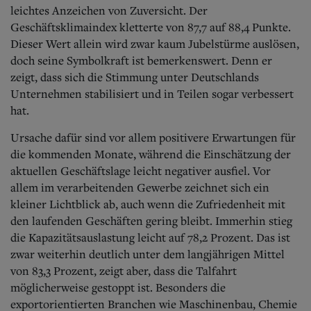
Aktuelle Ausgabe
leichtes Anzeichen von Zuversicht. Der
Abonnenten-Login
Geschäftsklimaindex kletterte von 87,7 auf 88,4 Punkte.
Abonnent werden
Dieser Wert allein wird zwar kaum Jubelstürme auslösen,
Abo Prämien
doch seine Symbolkraft ist bemerkenswert. Denn er
Archiv
Mediadaten
zeigt, dass sich die Stimmung unter Deutschlands
Unternehmen stabilisiert und in Teilen sogar verbessert
Kontakt
hat.
Impressum
Datenschutz
Ursache dafür sind vor allem positivere Erwartungen für
die kommenden Monate, während die Einschätzung der
aktuellen Geschäftslage leicht negativer ausfiel. Vor
allem im verarbeitenden Gewerbe zeichnet sich ein
kleiner Lichtblick ab, auch wenn die Zufriedenheit mit
den laufenden Geschäften gering bleibt. Immerhin stieg
die Kapazitätsauslastung leicht auf 78,2 Prozent.
Das ist
zwar weiterhin deutlich unter dem langjährigen Mittel
von 83,3 Prozent, zeigt aber, dass die Talfahrt
möglicherweise gestoppt ist. Besonders die
exportorientierten Branchen wie Maschinenbau, Chemie