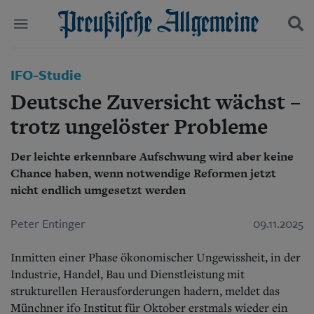
Politik
IFO-Studie
Suchen und finden
Kultur
Deutsche Zuversicht wächst –
Wirtschaft
Panorama
trotz ungelöster Probleme
Gesellschaft
Leben
Der leichte erkennbare Aufschwung wird aber keine
Geschichte
Chance haben, wenn notwendige Reformen jetzt
Ostpreußen
nicht endlich umgesetzt werden
Pommern
Berlin-Brandenburg
Peter Entinger
09.11.2025
Schlesien
Danzig und Westpreußen
Bücher
Inmitten einer Phase ökonomischer Ungewissheit, in der
Industrie, Handel, Bau und Dienstleistung mit
Start
strukturellen Herausforderungen hadern, meldet das
Wer wir sind
Münchner ifo Institut für Oktober erstmals wieder ein