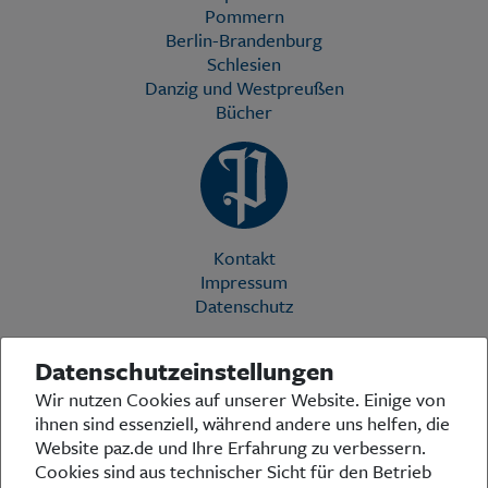
Pommern
Berlin-Brandenburg
Schlesien
Danzig und Westpreußen
Bücher
Kontakt
Impressum
Datenschutz
Datenschutzeinstellungen
Die Preußische Allgemeine Zeitung (PAZ) ist eine einzigartige Stimme
Wir nutzen Cookies auf unserer Website. Einige von
in der deutschen Medienlandschaft. Woche für Woche berichtet sie
ihnen sind essenziell, während andere uns helfen, die
über das aktuelle Zeitgeschehen in Politik, Kultur und Wirtschaft und
bezieht zu den grundlegenden Entwicklungen unserer Gesellschaft
Website paz.de und Ihre Erfahrung zu verbessern.
Stellung. In ihrer Arbeit fühlt sich die Redaktion dem traditionellen
Cookies sind aus technischer Sicht für den Betrieb
preußischen Wertekanon verpflichtet: Das alte Preußen stand und