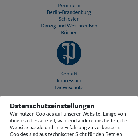
Pommern
Berlin-Brandenburg
Schlesien
Danzig und Westpreußen
Bücher
Kontakt
Impressum
Datenschutz
Datenschutzeinstellungen
Die Preußische Allgemeine Zeitung (PAZ) ist eine einzigartige Stimme
Wir nutzen Cookies auf unserer Website. Einige von
in der deutschen Medienlandschaft. Woche für Woche berichtet sie
ihnen sind essenziell, während andere uns helfen, die
über das aktuelle Zeitgeschehen in Politik, Kultur und Wirtschaft und
bezieht zu den grundlegenden Entwicklungen unserer Gesellschaft
Website paz.de und Ihre Erfahrung zu verbessern.
Stellung. In ihrer Arbeit fühlt sich die Redaktion dem traditionellen
Cookies sind aus technischer Sicht für den Betrieb
preußischen Wertekanon verpflichtet: Das alte Preußen stand und