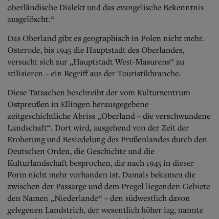
Aktuelle Ausgabe
oberländische Dialekt und das evangelische Bekenntnis
Abonnenten-Login
ausgelöscht.“
Abonnent werden
Abo Prämien
Das Oberland gibt es geographisch in Polen nicht mehr.
Archiv
Osterode, bis 1945 die Hauptstadt des Oberlandes,
Mediadaten
versucht sich zur „Hauptstadt West-Masurens“ zu
Kontakt
stilisieren – ein Begriff aus der Touristikbranche.
Impressum
Diese Tatsachen beschreibt der vom Kulturzentrum
Datenschutz
Ostpreußen in Ellingen herausgegebene
zeitgeschichtliche Abriss „Oberland – die verschwundene
Landschaft“. Dort wird, ausgehend von der Zeit der
Eroberung und Besiedelung des Prußenlandes durch den
Deutschen Orden, die Geschichte und die
Kulturlandschaft besprochen, die nach 1945 in dieser
Form nicht mehr vorhanden ist. Damals bekamen die
zwischen der Passarge und dem Pregel liegenden Gebiete
den Namen „Niederlande“ – den südwestlich davon
gelegenen Landstrich, der wesentlich höher lag, nannte