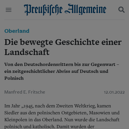
Politik
Oberland
Suchen und finden
Kultur
Die bewegte Geschichte einer
Wirtschaft
Panorama
Landschaft
Gesellschaft
Leben
Von den Deutschordensrittern bis zur Gegenwart –
Geschichte
ein zeitgeschichtlicher Abriss auf Deutsch und
Ostpreußen
Polnisch
Pommern
Berlin-Brandenburg
Manfred E. Fritsche
12.01.2022
Schlesien
Danzig und Westpreußen
Bücher
Im Jahr „1945, nach dem Zweiten Weltkrieg, kamen
Siedler aus den polnischen Ostgebieten, Masowien und
Start
Kleinpolen in das Oberland. Nun wurde die Landschaft
Wer wir sind
polnisch und katholisch. Damit wurden der