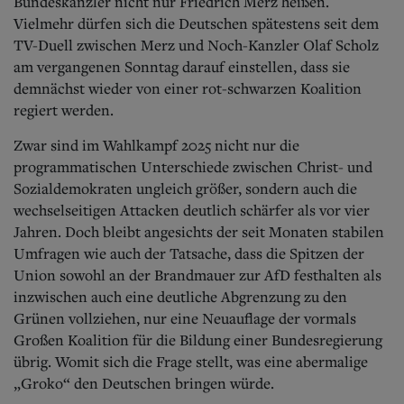
Aktuelle Ausgabe
Bundeskanzler nicht nur Friedrich Merz heißen.
Abonnenten-Login
Vielmehr dürfen sich die Deutschen spätestens seit dem
Abonnent werden
TV-Duell zwischen Merz und Noch-Kanzler Olaf Scholz
Abo Prämien
am vergangenen Sonntag darauf einstellen, dass sie
Archiv
demnächst wieder von einer rot-schwarzen Koalition
Mediadaten
regiert werden.
Kontakt
Zwar sind im Wahlkampf 2025 nicht nur die
Impressum
programmatischen Unterschiede zwischen Christ- und
Datenschutz
Sozialdemokraten ungleich größer, sondern auch die
wechselseitigen Attacken deutlich schärfer als vor vier
Jahren. Doch bleibt angesichts der seit Monaten stabilen
Umfragen wie auch der Tatsache, dass die Spitzen der
Union sowohl an der Brandmauer zur AfD festhalten als
inzwischen auch eine deutliche Abgrenzung zu den
Grünen vollziehen, nur eine Neuauflage der vormals
Großen Koalition für die Bildung einer Bundesregierung
übrig. Womit sich die Frage stellt, was eine abermalige
„Groko“ den Deutschen bringen würde.