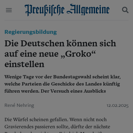
Politik
Regierungsbildung
Suchen und finden
Kultur
Die Deutschen können sich
Wirtschaft
Panorama
auf eine neue „Groko“
Gesellschaft
einstellen
Leben
Geschichte
Ostpreußen
Wenige Tage vor der Bundestagswahl scheint klar,
Pommern
welche Parteien die Geschicke des Landes künftig
Berlin-Brandenburg
führen werden. Der Versuch eines Ausblicks
Schlesien
Danzig und Westpreußen
René Nehring
12.02.2025
Bücher
Die Würfel scheinen gefallen. Wenn nicht noch
Start
Gravierendes passieren sollte, dürfte der nächste
Wer wir sind