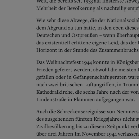
Welt, die bereits seit 1933 auf finsterste Ab
Mehrheit der Bevölkerung als nachteilig emp
Wie sehr diese Abwege, die der Nationalsozia
dem Abgrund zu tun hatte, in den eben dieses 
Deutschen und Ostpreußen – wenn überhaupt –
das existentiell erlittene eigene Leid, das de
Horizont in der Stunde des Zusammenbruchs 
Das Weihnachtsfest 1944 konnte in Königsberg
Frieden gefeiert werden, obwohl die meisten 
gefallen oder in Gefangenschaft geraten war
nach zwei britischen Luftangriffen, in Trüm
Kathedralkirche, die sechs Jahre nach der vo
Lindenstraße in Flammen aufgegangen war.
Auch die Schreckensereignisse von Nemmersd
des ausgehenden fünften Kriegsjahres nicht 
Zivilbevölkerung bis zu diesem Zeitpunkt ver
über drei Jahren Im November 1944 verlassen.