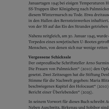
Januartagen 1945 bei eisigen Temperaturen Hä
SS-Truppen über Königsberg nach Palmnicken
diesem Wintermarsch zu Tode. Etwa dreitau
in den Hallen des Bernsteinwerkes inhaftiert
von der SS auf das Eis des Strandes getrieb
Nahezu zeitgleich, am 30. Januar 1945, wurde 
Torpedos eines sowjetischen U-Bootes getrof
Menschen, von denen sich nur wenige retten
Vergessene Schicksale
Der ostpreußische Schriftsteller Arno Surmin
Die Frauen von Palmnicken“ (2010) den Opfer
gesetzt. Zwei Zeitzeugen hat die Stiftung De
Stimme für die Nachwelt gegeben: Maria Blitz
beschwiegenes Kapitel des Holocaust“ (2010
Bericht einer Überlebenden“ (2025).
In seinem Vorwort für dieses Buch schreibt 
Neben Auschwitz, Birkenau und Sobibor sind v