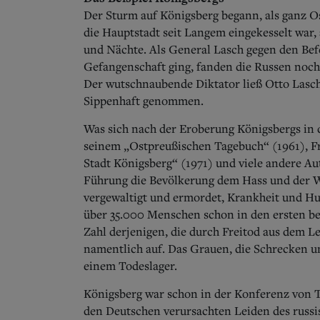
Der Sturm auf Königsberg begann, als ganz O
die Hauptstadt seit Langem eingekesselt war, 
und Nächte. Als General Lasch gegen den Befe
Gefangenschaft ging, fanden die Russen noch
Der wutschnaubende Diktator ließ Otto Lasch
Sippenhaft genommen.
Was sich nach der Eroberung Königsbergs in d
seinem „Ostpreußischen Tagebuch“ (1961), Fr
Stadt Königsberg“ (1971) und viele andere Au
Führung die Bevölkerung dem Hass und der W
vergewaltigt und ermordet, Krankheit und H
über 35.000 Menschen schon in den ersten be
Zahl derjenigen, die durch Freitod aus dem Le
namentlich auf. Das Grauen, die Schrecken u
einem Todeslager.
Königsberg war schon in der Konferenz von Te
den Deutschen verursachten Leiden des russi