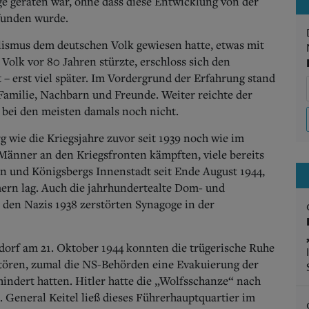
wege geraten war, ohne dass diese Entwicklung von der
funden wurde.
lismus dem deutschen Volk gewiesen hatte, etwas mit
Volk vor 80 Jahren stürzte, erschloss sich den
 erst viel später. Im Vordergrund der Erfahrung stand
r Familie, Nachbarn und Freunde.
Weiter reichte der
bei den meisten damals noch nicht.
 wie die Kriegsjahre zuvor seit 1939 noch wie im
Männer an den Kriegsfronten kämpften, viele bereits
en und Königsbergs Innenstadt seit Ende August 1944,
mern lag. Auch die jahrhundertealte Dom- und
n den Nazis 1938 zerstörten Synagoge in der
orf am 21. Oktober 1944 konnten die trügerische Ruhe
stören, zumal die NS-Behörden eine Evakuierung der
hindert hatten. Hitler hatte die „Wolfsschanze“ nach
 General Keitel ließ dieses Führerhauptquartier im