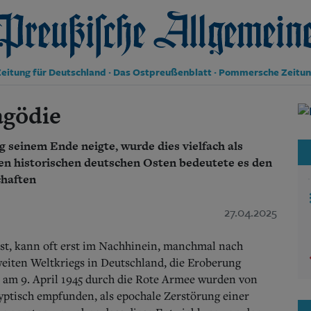
reußische Allgemeine Zeitung
eitung für Deutschland · Das Ostpreußenblatt · Pommersche Zeitu
agödie
Politik
Kultur
Wirtschaft
g seinem Ende neigte, wurde dies vielfach als
Panorama
en historischen deutschen Osten bedeutete es den
Gesellschaft
chaften
Leben
Geschichte
27.04.2025
Ostpreußen
Pommern
 ist, kann oft erst im Nachhinein, manchmal nach
Berlin-Brandenburg
Schlesien
weiten Weltkriegs in Deutschland, die Eroberung
Danzig und Westpreußen
 am 9. April 1945 durch die Rote Armee wurden von
Bücher
lyptisch empfunden, als epochale Zerstörung einer