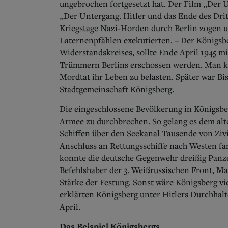
ungebrochen fortgesetzt hat. Der Film „Der 
„Der Untergang. Hitler und das Ende des Dritt
Kriegstage Nazi-Horden durch Berlin zogen 
Laternenpfählen exekutierten. – Der Königsbe
Widerstandskreises, sollte Ende April 1945 m
Trümmern Berlins erschossen werden. Man kon
Mordtat ihr Leben zu belasten. Später war Bi
Stadtgemeinschaft Königsberg.
Die eingeschlossene Bevölkerung in Königsbe
Armee zu durchbrechen.
So gelang es dem alt
Schiffen über den Seekanal Tausende von Zivil
Anschluss an Rettungsschiffe nach Westen fa
konnte die deutsche Gegenwehr dreißig Panze
Befehlshaber der 3. Weißrussischen Front, Ma
Stärke der Festung. Sonst wäre Königsberg vie
erklärten Königsberg unter Hitlers Durchha
April.
Das Beispiel Königsbergs