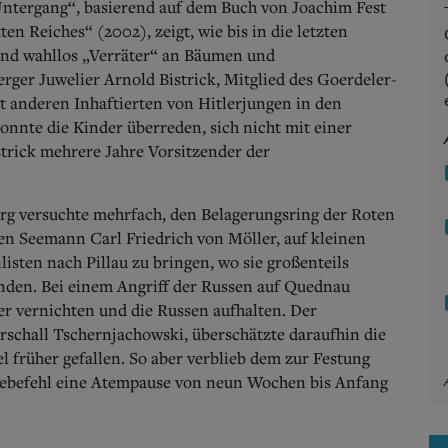
Untergang“, basierend auf dem Buch von Joachim Fest
en Reiches“ (2002), zeigt, wie bis in die letzten
und wahllos „Verräter“ an Bäumen und
rger Juwelier Arnold Bistrick, Mitglied des Goerdeler-
it anderen Inhaftierten von Hitlerjungen in den
nte die Kinder überreden, sich nicht mit einer
strick mehrere Jahre Vorsitzender der
rg versuchte mehrfach, den Belagerungsring der Roten
en Seemann Carl Friedrich von Möller, auf kleinen
isten nach Pillau zu bringen, wo sie großenteils
nden. Bei einem Angriff der Russen auf Quednau
r vernichten und die Russen aufhalten. Der
rschall Tschernjachowski, überschätzte daraufhin die
l früher gefallen. So aber verblieb dem zur Festung
ltebefehl eine Atempause von neun Wochen bis Anfang