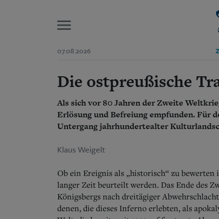
P
07.08.2026
Z
Die ostpreußische Tr
Start
Suchen und finden
Wer wir sind
Aktuelle Ausgabe
Als sich vor 80 Jahren der Zweite Weltkrie
Abonnenten-Login
Erlösung und Befreiung empfunden. Für d
Abonnent werden
Untergang jahrhundertealter Kulturlands
Abo Prämien
Archiv
Klaus Weigelt
Mediadaten
Ob ein Ereignis als „historisch“ zu bewerten
langer Zeit beurteilt werden. Das Ende des Z
Königsbergs nach dreitägiger Abwehrschlacht
denen, die dieses Inferno erlebten, als apoka