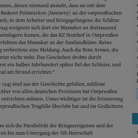
amen, denen niemand ansieht, dass sie mit dem
 Badeort Palmnicken (Jantarny) an der ostpreußischen
rk, in dem Arbeiter und Kriegsgefangene die Schätze
945 ereignete sich dort ein Massaker an dreitausend
beitslagern kamen, die das KZ Stutthof in Ostpreußen
überlebten das Massaker an der Samlandküste. Keine
g verbreitete eine Meldung. Auch die Rote Armee, die
ntat nicht wahr. Das Geschehen drohte durch
rst ein halbes Jahrhundert später fiel der Schleier, und
l am Strand errichtet.“
 1945 sind aus der Geschichte gefallen, zahllose
 Aber von allen deutschen Provinzen hat Ostpreußen
l entrichten müssen. Umso wichtiger ist die Erinnerung
ostpreußischen Tragödie überlebt hat und im Gedächtnis
s sich die Parallelität der Kriegsereignisse und der
aten bis zum Untergang der NS-Herrschaft