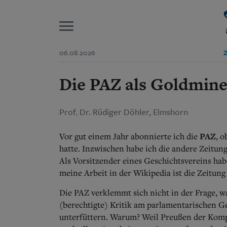
P
06.08.2026
Z
Die PAZ als Goldmin
Start
Suchen und finden
Wer wir sind
Aktuelle Ausgabe
Prof. Dr. Rüdiger Döhler, Elmshorn
Abonnenten-Login
Abonnent werden
Abo Prämien
PAZ
Vor gut einem Jahr abonnierte ich die
, 
Archiv
hatte. Inzwischen habe ich die andere Zeitun
Mediadaten
Als Vorsitzender eines Geschichtsvereins ha
meine Arbeit in der Wikipedia ist die Zeitun
Die PAZ verklemmt sich nicht in der Frage, was
(berechtigte) Kritik am parlamentarischen G
unterfüttern. Warum? Weil Preußen der Kompa