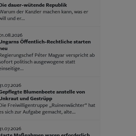
Die dauer-wütende Republik
Warum der Kanzler machen kann, was er
will und er...
01.08.2026
Ungarns Öffentlich-Rechtliche starten
neu
Regierungschef Péter Magyar verspricht ab
sofort politisch ausgewogene statt
einseitige...
31.07.2026
Gepflegte Blumenbeete anstelle von
Unkraut und Gestrüpp
Die Freiwilligentruppe „Ruinenwächter“ hat
es sich zur Aufgabe gemacht, alte...
31.07.2026
Harte Maßnahmen waren erforderlich