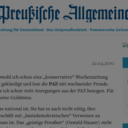
reußische Allgemeine Zeitung
eitung für Deutschland · Das Ostpreußenblatt · Pommersche Zeitu
e
Politik
Kultur
Wirtschaft
22.04.2010
Panorama
Gesellschaft
Leben
obwohl ich schon eine „konservative“ Wochenzeitung
Geschichte
PAZ
g gekündigt und lese die
mit wachsender Freude.
Ostpreußen
be ich schon viele Anregungen aus der PAZ bezogen. Für
Pommern
g eine Goldmine.
Berlin-Brandenburg
Schlesien
 national ist. Sie hat es auch nicht nötig, ihre
Danzig und Westpreußen
eschäft mit „basisdemokratischen“ Verweisen zu
Bücher
ss ist. Das „geistige Preußen“ (Oswald Hauser) steht