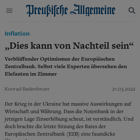
Politik
Inflation
Suchen und finden
Kultur
„Dies kann von Nachteil sein“
Wirtschaft
Panorama
Verblüffender Optimismus der Europäischen
Gesellschaft
Zentralbank. Selbst viele Experten übersehen den
Leben
Geschichte
Elefanten im Zimmer
Ostpreußen
Pommern
Konrad Badenheuer
21.03.2022
Berlin-Brandenburg
Schlesien
Der Krieg in der Ukraine hat massive Auswirkungen auf
Danzig und Westpreußen
Wirtschaft und Währung. Dass die Notenbank in der
Bücher
jetzigen Lage Zinserhöhung scheut, ist verständlich. Und
doch brachte die letzte Sitzung des Rates der
Start
Wer wir sind
Europäischen Zentralbank (EZB) eine faustdicke