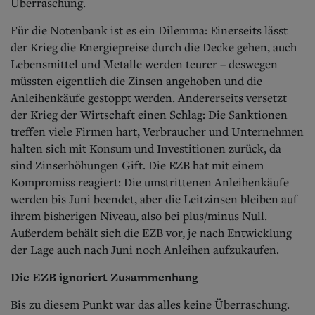
Aktuelle Ausgabe
Überraschung.
Abonnenten-Login
Für die Notenbank ist es ein Dilemma: Einerseits lässt
Abonnent werden
Abo Prämien
der Krieg die Energiepreise durch die Decke gehen, auch
Archiv
Lebensmittel und Metalle werden teurer – deswegen
Mediadaten
müssten eigentlich die Zinsen angehoben und die
Anleihenkäufe gestoppt werden. Andererseits versetzt
Kontakt
der Krieg der Wirtschaft einen Schlag: Die Sanktionen
Impressum
treffen viele Firmen hart, Verbraucher und Unternehmen
Datenschutz
halten sich mit Konsum und Investitionen zurück, da
sind Zinserhöhungen Gift. Die EZB hat mit einem
Kompromiss reagiert: Die umstrittenen Anleihenkäufe
werden bis Juni beendet, aber die Leitzinsen bleiben auf
ihrem bisherigen Niveau, also bei plus/minus Null.
Außerdem behält sich die EZB vor, je nach Entwicklung
der Lage auch nach Juni noch Anleihen aufzukaufen.
Die EZB ignoriert Zusammenhang
Bis zu diesem Punkt war das alles keine Überraschung.