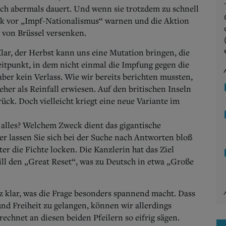
ich abermals dauert. Und wenn sie trotzdem zu schnell
itik vor „Impf-Nationalismus“ warnen und die Aktion
 von Brüssel versenken.
 Klar, der Herbst kann uns eine Mutation bringen, die
eitpunkt, in dem nicht einmal die Impfung gegen die
aber kein Verlass. Wie wir bereits berichten mussten,
eher als Reinfall erwiesen. Auf den britischen Inseln
rück. Doch vielleicht kriegt eine neue Variante im
s alles? Welchem Zweck dient das gigantische
er lassen Sie sich bei der Suche nach Antworten bloß
r die Fichte locken. Die Kanzlerin hat das Ziel
will den „Great Reset“, was zu Deutsch in etwa „Große
 klar, was die Frage besonders spannend macht. Dass
nd Freiheit zu gelangen, können wir allerdings
echnet an diesen beiden Pfeilern so eifrig sägen.