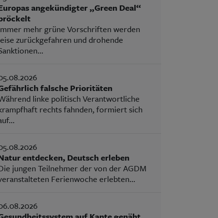
Europas angekündigter „Green Deal“
bröckelt
Immer mehr grüne Vorschriften werden
leise zurückgefahren und drohende
Sanktionen...
05.08.2026
Gefährlich falsche Prioritäten
Während linke politisch Verantwortliche
krampfhaft rechts fahnden, formiert sich
auf...
05.08.2026
Natur entdecken, Deutsch erleben
Die jungen Teilnehmer der von der AGDM
veranstalteten Ferienwoche erlebten...
06.08.2026
Gesundheitssystem auf Kante genäht