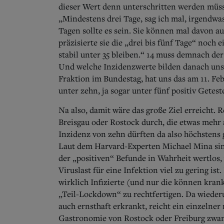
dieser Wert denn unterschritten werden müsse
„Mindestens drei Tage, sag ich mal, irgendwa
Tagen sollte es sein. Sie können mal davon a
präzisierte sie die „drei bis fünf Tage“ noch
stabil unter 35 bleiben.“ 14 muss demnach der
Und welche Inzidenzwerte bilden danach uns
Fraktion im Bundestag, hat uns das am 11. Fe
unter zehn, ja sogar unter fünf positiv Gete
Na also, damit wäre das große Ziel erreicht. 
Breisgau oder Rostock durch, die etwas mehr
Inzidenz von zehn dürften da also höchstens g
Laut dem Harvard-Experten Michael Mina sin
der „positiven“ Befunde in Wahrheit wertlos,
Viruslast für eine Infektion viel zu gering ist
wirklich Infizierte (und nur die können kran
„Teil-Lockdown“ zu rechtfertigen. Da wiederu
auch ernsthaft erkrankt, reicht ein einzelner
Gastronomie von Rostock oder Freiburg zwa