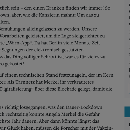
lich sein – den einen Kranken finden wir immer! So
own, aber, wie die Kanzlerin mahnt: Um das zu
lten.
Bemühungen alleingelassen zu werden. Unsere
Vorarbeiten geleistet, um die Lage zielgerichtet zu
te „Warn-App“. Da hat Berlin viele Monate Zeit
e Segnungen der elektronisch gestützten
das Ding völliger Schrott ist, war es für vieles zu
ro gekostet!
uf einem technischen Stand festzunageln, der im Kern
iter. Als Tarnnetz hat Merkel ihr verkrautetes
igitalisierung“ über diese Blockade gelegt, damit die
 es richtig losgegangen, was den Dauer-Lockdown
ch rechtzeitig konnte Angela Merkel die Gefahr
chste Jahr dauern. Aber dann könnte längst das
wir Glück haben, müssen die Forscher mit der Vakzin-