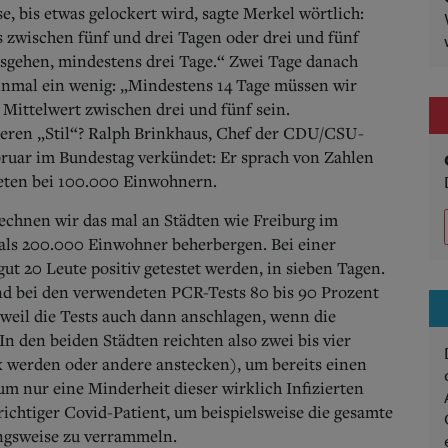
, bis etwas gelockert wird, sagte Merkel wörtlich:
s zwischen fünf und drei Tagen oder drei und fünf
usgehen, mindestens drei Tage.“ Zwei Tage danach
 einmal ein wenig: „Mindestens 14 Tage müssen wir
 Mittelwert zwischen drei und fünf sein.
eren „Stil“? Ralph Brinkhaus, Chef der CDU/CSU-
bruar im Bundestag verkündet: Er sprach von Zahlen
steten bei 100.000 Einwohnern.
Rechnen wir das mal an Städten wie Freiburg im
 als 200.000 Einwohner beherbergen. Bei einer
ut 20 Leute positiv getestet werden, in sieben Tagen.
d bei den verwendeten PCR-Tests 80 bis 90 Prozent
 weil die Tests auch dann anschlagen, wenn die
. In den beiden Städten reichten also zwei bis vier
k werden oder andere anstecken), um bereits einen
m nur eine Minderheit dieser wirklich Infizierten
 richtiger Covid-Patient, um beispielsweise die gesamte
ngsweise zu verrammeln.