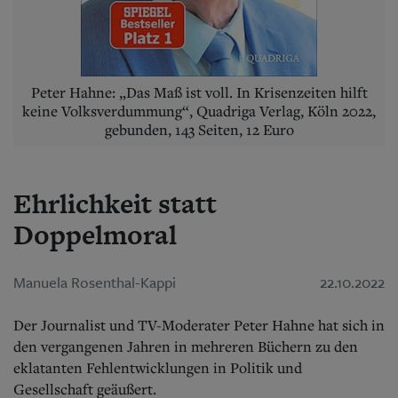
Aktuelle Ausgabe
Abonnenten-Login
Abonnent werden
Abo Prämien
Archiv
Peter Hahne: „Das Maß ist voll. In Krisenzeiten hilft
Mediadaten
keine Volksverdummung“, Quadriga Verlag, Köln 2022,
gebunden, 143 Seiten, 12 Euro
Kontakt
Impressum
Datenschutz
Ehrlichkeit statt
Doppelmoral
Manuela Rosenthal-Kappi
22.10.2022
Der Journalist und TV-Moderater Peter Hahne hat sich in
den vergangenen Jahren in mehreren Büchern zu den
eklatanten Fehlentwicklungen in Politik und
Gesellschaft geäußert.