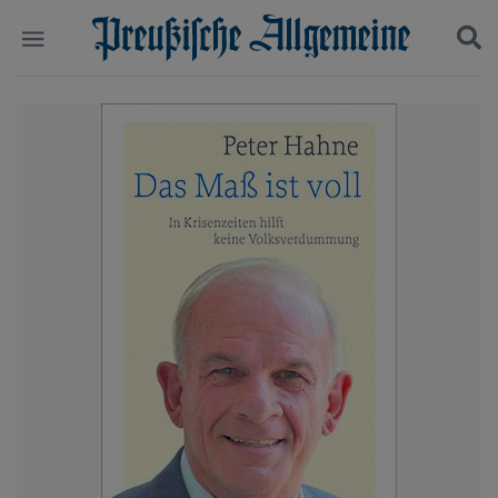
Politik
Suchen und finden
Kultur
Wirtschaft
Panorama
Gesellschaft
Leben
Geschichte
Ostpreußen
Pommern
Berlin-Brandenburg
Schlesien
Danzig und Westpreußen
Bücher
Start
Wer wir sind