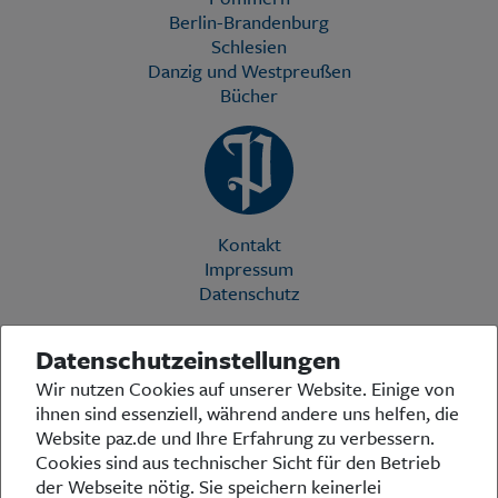
Berlin-Brandenburg
Schlesien
Danzig und Westpreußen
Bücher
Kontakt
Impressum
Datenschutz
Datenschutzeinstellungen
Die Preußische Allgemeine Zeitung (PAZ) ist eine einzigartige Stimme
Wir nutzen Cookies auf unserer Website. Einige von
in der deutschen Medienlandschaft. Woche für Woche berichtet sie
ihnen sind essenziell, während andere uns helfen, die
über das aktuelle Zeitgeschehen in Politik, Kultur und Wirtschaft und
bezieht zu den grundlegenden Entwicklungen unserer Gesellschaft
Website paz.de und Ihre Erfahrung zu verbessern.
Stellung. In ihrer Arbeit fühlt sich die Redaktion dem traditionellen
Cookies sind aus technischer Sicht für den Betrieb
preußischen Wertekanon verpflichtet: Das alte Preußen stand und
der Webseite nötig. Sie speichern keinerlei
steht für religiöse und weltanschauliche Toleranz, für Heimatliebe