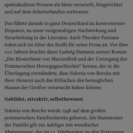
Aktuelle Ausgabe
spektakulären Prozess als Hexe verurteilt, hingerichtet
Abonnenten-Login
und auf dem Scheiterhaufen verbrannt.
Abonnent werden
Abo Prämien
Das führte damals in ganz Deutschland zu kontroversen
Archiv
Disputen, zu einer vielgestaltigen Nachwirkung und
Mediadaten
Verarbeitung in der Literatur. Auch Theodor Fontane
Kontakt
nahm sich im Alter des Stoffs für seine Prosa an. Vor über
Impressum
100 Jahren brachte dann Ludwig Hamann seinen Roman
Datenschutz
„Die Klosterhexe von Marienfließ und der Untergang des
Pommerschen Herzogsgeschlechts“ heraus, der in die
Überlegung einmündete, dass Sidonia von Borcke mit
ihrer Hexerei auch das Erlöschen des herzoglichen
Hauses der Greifen verursacht haben könnte.
Gebildet, attraktiv, selbstbewusst
Sidonia von Borcke wurde 1548 auf dem großen
pommerschen Familienbesitz geboren. Als Stammvater
der Familie gilt ein Adeliger mit wendischer
Abstammung, der im 12. Jahrhundert zu den Vertrauten