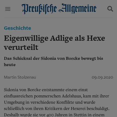
Politik
Geschichte
Suchen und finden
Kultur
Eigenwillige Adlige als Hexe
Wirtschaft
Panorama
verurteilt
Gesellschaft
Leben
Das Schicksal der Sidonia von Borcke bewegt bis
Geschichte
heute
Ostpreußen
Pommern
Martin Stolzenau
09.09.2020
Berlin-Brandenburg
Schlesien
Sidonia von Borcke entstammte einem einst
Danzig und Westpreußen
Bücher
einflussreichen pommerschen Adelshaus, kam mit ihrer
Umgebung in verschiedene Konflikte und wurde
Start
schließlich von ihren Kritikern der Hexerei beschuldigt.
Wer wir sind
Deshalb wurde sie vor 400 Jahren in Stettin in einem