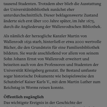
Aktuelle Ausgabe
tausend Studenten. Trotzdem aber blieb die Ausstattung
Abonnenten-Login
der Universitätsbibliothek zunächst eher
Abonnent werden
unterdurchschnittlich. Dieser beklagenswerte Zustand
Abo Prämien
änderte sich erst über 100 Jahre später, im Jahr 1675,
Archiv
Mediadaten
durch die Angliederung der Wallenrodtschen Bibliothek.
Kontakt
Als nämlich der herzogliche Kanzler Martin von
Impressum
Wallenrodt 1632 starb, hinterließ er etwa 2000 wertvolle
Datenschutz
Bücher, die den Grundstein für eine Familienbibliothek
bildeten. Sie wurde anschließend vor allem von seinem
Sohn Johann Ernst von Wallenrodt erweitert und
beizeiten auch von den Professoren und Studenten der
Universität Königsberg genutzt. Ihr Bestand umfasste
sogar historische Dokumente wie beispielsweise den
Schutzbrief Kaiser Karls V., mit dem Martin Luther zum
Reichstag in Worms reisen konnte.
Öffentlich zugänglich
Das wichtigste Ereignis in der Geschichte der