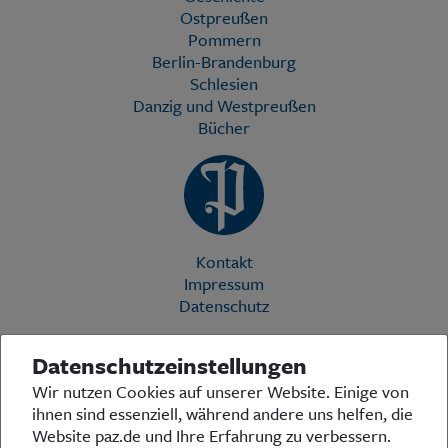
Ostpreußen
Pommern
Berlin-Brandenburg
Schlesien
Danzig und Westpreußen
Bücher
Kontakt
Impressum
Datenschutz
Datenschutzeinstellungen
Die Preußische Allgemeine Zeitung (PAZ) ist eine einzigartige Stimme
Wir nutzen Cookies auf unserer Website. Einige von
in der deutschen Medienlandschaft. Woche für Woche berichtet sie
ihnen sind essenziell, während andere uns helfen, die
über das aktuelle Zeitgeschehen in Politik, Kultur und Wirtschaft und
bezieht zu den grundlegenden Entwicklungen unserer Gesellschaft
Website paz.de und Ihre Erfahrung zu verbessern.