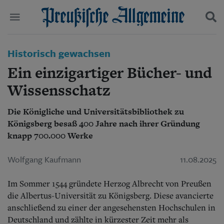
Politik
Historisch gewachsen
Suchen und finden
Kultur
Ein einzigartiger Bücher- und
Wirtschaft
Panorama
Wissensschatz
Gesellschaft
Leben
Die Königliche und Universitätsbibliothek zu
Geschichte
Königsberg besaß 400 Jahre nach ihrer Gründung
Ostpreußen
knapp 700.000 Werke
Pommern
Berlin-Brandenburg
Wolfgang Kaufmann
11.08.2025
Schlesien
Danzig und Westpreußen
Bücher
Im Sommer 1544 gründete Herzog Albrecht von Preußen
die Albertus-Universität zu Königsberg. Diese avancierte
Start
anschließend zu einer der angesehensten Hochschulen in
Wer wir sind
Deutschland und zählte in kürzester Zeit mehr als