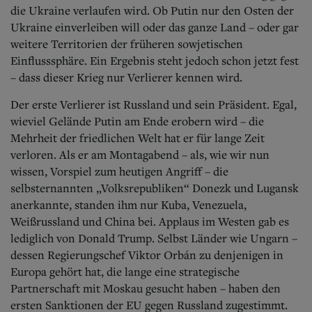
Aktuelle Ausgabe
die Ukraine verlaufen wird. Ob Putin nur den Osten der
Abonnenten-Login
Ukraine einverleiben will oder das ganze Land – oder gar
Abonnent werden
weitere Territorien der früheren sowjetischen
Abo Prämien
Einflusssphäre. Ein Ergebnis steht jedoch schon jetzt fest
Archiv
Mediadaten
– dass dieser Krieg nur Verlierer kennen wird.
Kontakt
Der erste Verlierer ist Russland und sein Präsident. Egal,
Impressum
wieviel Gelände Putin am Ende erobern wird – die
Datenschutz
Mehrheit der friedlichen Welt hat er für lange Zeit
verloren. Als er am Montagabend – als, wie wir nun
wissen, Vorspiel zum heutigen Angriff – die
selbsternannten „Volksrepubliken“ Donezk und Lugansk
anerkannte, standen ihm nur Kuba, Venezuela,
Weißrussland und China bei. Applaus im Westen gab es
lediglich von Donald Trump. Selbst Länder wie Ungarn –
dessen Regierungschef Viktor Orbán zu denjenigen in
Europa gehört hat, die lange eine strategische
Partnerschaft mit Moskau gesucht haben – haben den
ersten Sanktionen der EU gegen Russland zugestimmt.