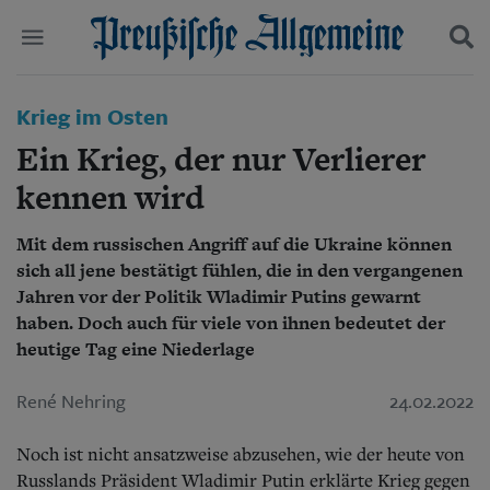
Politik
Krieg im Osten
Suchen und finden
Kultur
Ein Krieg, der nur Verlierer
Wirtschaft
Panorama
kennen wird
Gesellschaft
Leben
Mit dem russischen Angriff auf die Ukraine können
Geschichte
sich all jene bestätigt fühlen, die in den vergangenen
Ostpreußen
Jahren vor der Politik Wladimir Putins gewarnt
Pommern
haben. Doch auch für viele von ihnen bedeutet der
Berlin-Brandenburg
heutige Tag eine Niederlage
Schlesien
Danzig und Westpreußen
René Nehring
24.02.2022
Bücher
Start
Noch ist nicht ansatzweise abzusehen, wie der heute von
Wer wir sind
Russlands Präsident Wladimir Putin erklärte Krieg gegen