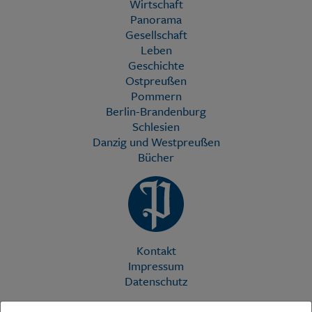
Wirtschaft
Panorama
Gesellschaft
Leben
Geschichte
Ostpreußen
Pommern
Berlin-Brandenburg
Schlesien
Danzig und Westpreußen
Bücher
Kontakt
Impressum
Datenschutz