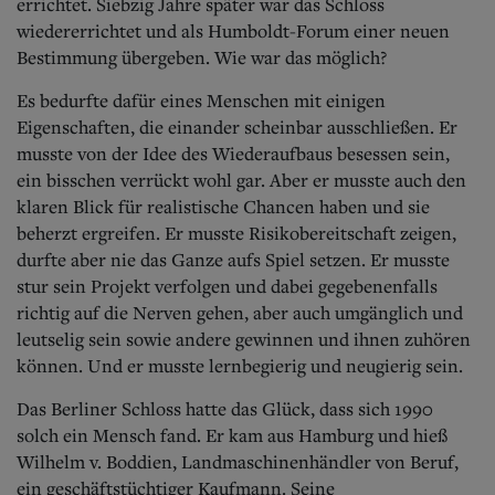
Aktuelle Ausgabe
errichtet. Siebzig Jahre später war das Schloss
Abonnenten-Login
wiedererrichtet und als Humboldt-Forum einer neuen
Abonnent werden
Bestimmung übergeben. Wie war das möglich?
Abo Prämien
Archiv
Es bedurfte dafür eines Menschen mit einigen
Mediadaten
Eigenschaften, die einander scheinbar ausschließen. Er
musste von der Idee des Wiederaufbaus besessen sein,
Kontakt
ein bisschen verrückt wohl gar. Aber er musste auch den
Impressum
klaren Blick für realistische Chancen haben und sie
Datenschutz
beherzt ergreifen. Er musste Risikobereitschaft zeigen,
durfte aber nie das Ganze aufs Spiel setzen. Er musste
stur sein Projekt verfolgen und dabei gegebenenfalls
richtig auf die Nerven gehen, aber auch umgänglich und
leutselig sein sowie andere gewinnen und ihnen zuhören
können. Und er musste lernbegierig und neugierig sein.
Das Berliner Schloss hatte das Glück, dass sich 1990
solch ein Mensch fand. Er kam aus Hamburg und hieß
Wilhelm v. Boddien, Landmaschinenhändler von Beruf,
ein geschäftstüchtiger Kaufmann. Seine