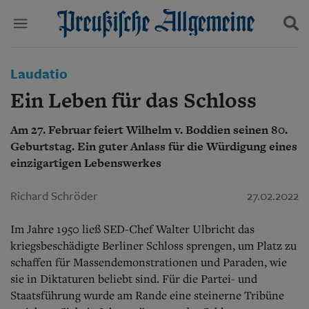
Politik
Laudatio
Suchen und finden
Kultur
Ein Leben für das Schloss
Wirtschaft
Panorama
Am 27. Februar feiert Wilhelm v. Boddien seinen 80.
Gesellschaft
Geburtstag. Ein guter Anlass für die Würdigung eines
Leben
Geschichte
einzigartigen Lebenswerkes
Ostpreußen
Pommern
Richard Schröder
27.02.2022
Berlin-Brandenburg
Schlesien
Im Jahre 1950 ließ SED-Chef Walter Ulbricht das
Danzig und Westpreußen
kriegsbeschädigte Berliner Schloss sprengen, um Platz zu
Bücher
schaffen für Massendemonstrationen und Paraden, wie
sie in Diktaturen beliebt sind. Für die Partei- und
Start
Wer wir sind
Staatsführung wurde am Rande eine steinerne Tribüne