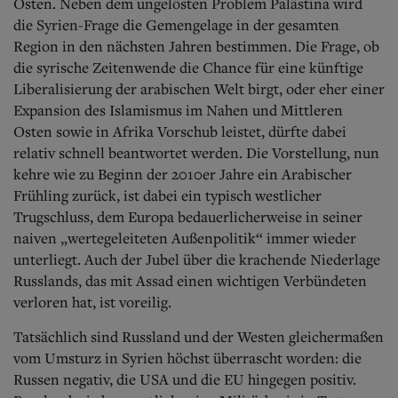
Aktuelle Ausgabe
Osten. Neben dem ungelösten Problem Palästina wird
Abonnenten-Login
die Syrien-Frage die Gemengelage in der gesamten
Abonnent werden
Region in den nächsten Jahren bestimmen. Die Frage, ob
Abo Prämien
die syrische Zeitenwende die Chance für eine künftige
Archiv
Liberalisierung der arabischen Welt birgt, oder eher einer
Mediadaten
Expansion des Islamismus im Nahen und Mittleren
Osten sowie in Afrika Vorschub leistet, dürfte dabei
Kontakt
Impressum
relativ schnell beantwortet werden. Die Vorstellung, nun
Datenschutz
kehre wie zu Beginn der 2010er Jahre ein Arabischer
Frühling zurück, ist dabei ein typisch westlicher
Trugschluss, dem Europa bedauerlicherweise in seiner
naiven „wertegeleite­ten Außenpolitik“ immer wieder
unterliegt. Auch der Jubel über die krachende Niederlage
Russlands, das mit Assad einen wichtigen Verbündeten
verloren hat, ist voreilig.
Tatsächlich sind Russland und der Westen gleichermaßen
vom Umsturz in Syrien höchst überrascht worden: die
Russen negativ, die USA und die EU hingegen positiv.