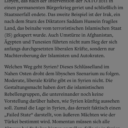
Libyen, das nach der Intervention der NATO 2011 in
einen permanenten Bürgerkrieg geriet und schließlich im
Staatszerfall endete. Das zweite Beispiel ist der Irak, ein
nach dem Sturz des Diktators Saddam Hussein fragiles
Land, das beinahe vom terroristischen Islamischen Staat
(IS) gekapert wurde. Auch Umstürze in Afghanistan,
Ägypten und Tunesien führten nicht zum Sieg der sich
anfangs durchgesetzten liberalen Kräfte, sondern zur
Machteroberung der Islamisten und Autokraten.
Welchen Weg geht Syrien? Dieses Schlüsselland im
Nahen Osten droht dem libyschen Szenarium zu folgen.
Moderate, liberale Kräfte gibt es in Syrien nicht. Die
Gestaltungsmacht haben dort die islamistischen
Rebellengruppen, die untereinander noch keine
Vorstellung darüber haben, wie Syrien künftig aussehen
soll. Zumal die Lage in Syrien, das derzeit faktisch einen
„Failed State“ darstellt, von äußeren Mächten wie der
Türkei bestimmt wird. Momentan müssen sich alle