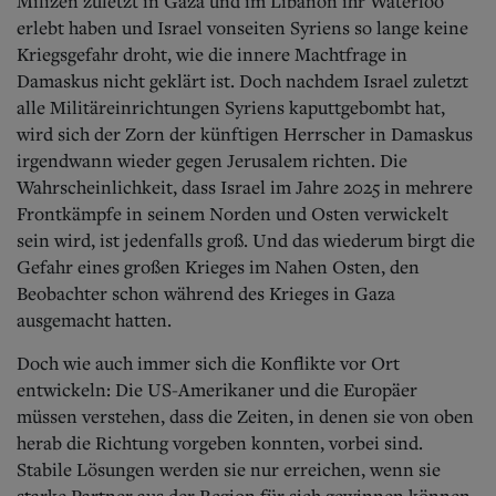
Milizen zuletzt in Gaza und im Libanon ihr Waterloo
erlebt haben und Israel vonseiten Syriens so lange keine
Kriegsgefahr droht, wie die innere Machtfrage in
Damaskus nicht geklärt ist. Doch nachdem Israel zuletzt
alle Militäreinrichtungen Syriens kaputtgebombt hat,
wird sich der Zorn der künftigen Herrscher in Damaskus
irgendwann wieder gegen Jerusalem richten. Die
Wahrscheinlichkeit, dass Israel im Jahre 2025 in mehrere
Frontkämpfe in seinem Norden und Osten verwickelt
sein wird, ist jedenfalls groß. Und das wiederum birgt die
Gefahr eines großen Krieges im Nahen Osten, den
Beobachter schon während des Krieges in Gaza
ausgemacht hatten.
Doch wie auch immer sich die Konflikte vor Ort
entwickeln: Die US-Amerikaner und die Europäer
müssen verstehen, dass die Zeiten, in denen sie von oben
herab die Richtung vorgeben konnten, vorbei sind.
Stabile Lösungen werden sie nur erreichen, wenn sie
starke Partner aus der Region für sich gewinnen können