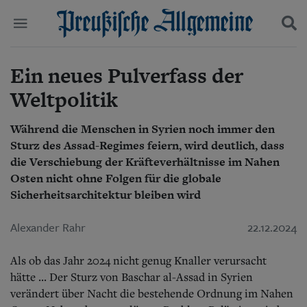
Ein neues Pulverfass der
Politik
Suchen und finden
Kultur
Weltpolitik
Wirtschaft
Panorama
Während die Menschen in Syrien noch immer den
Gesellschaft
Sturz des Assad-Regimes feiern, wird deutlich, dass
Leben
Geschichte
die Verschiebung der Kräfteverhältnisse im Nahen
Ostpreußen
Osten nicht ohne Folgen für die globale
Pommern
Sicherheitsarchitektur bleiben wird
Berlin-Brandenburg
Schlesien
Alexander Rahr
22.12.2024
Danzig und Westpreußen
Bücher
Als ob das Jahr 2024 nicht genug Knaller verursacht
hätte ... Der Sturz von Baschar al-Assad in Syrien
Start
Wer wir sind
verändert über Nacht die bestehende Ordnung im Nahen