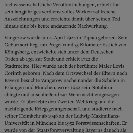
Aktuelle Ausgabe
fachwissenschaftliche Veröffentlichungen, erhielt für
Abonnenten-Login
sein langjähriges verdienstvolles Wirken zahlreiche
Abonnent werden
Auszeichnungen und erreichte damit über seinen Tod
Abo Prämien
hinaus eine bis heute andauernde Nachwirkung.
Archiv
Mediadaten
Vangerow wurde am 4. April 1924 in Tapiau geboren. Sein
Kontakt
Geburtsort liegt am Pregel rund 35 Kilometer östlich von
Impressum
Königsberg, entwickelte sich unter dem Deutschen
Datenschutz
Orden ab 1351 zur Stadt und erhielt 1722 die
Stadtrechte.
Hier wurde auch der berühmte Maler Lovis
Corinth geboren. Nach dem Ortswechsel der Eltern nach
Bayern besuchte Vangerow nacheinander die Schulen in
Erlangen und München, wo er 1942 sein Notabitur
ablegte und anschließend zur Wehrmacht eingezogen
wurde. Er überlebte den Zweiten Weltkrieg und die
nachfolgende Kriegsgefangenschaft und studierte nach
seiner Heimkehr ab 1948 an der Ludwig-Maximilians-
Universität in München bis 1952 Forstwissenschaften. Er
wurde von der Staatsforstverwaltung Bayerns danach als