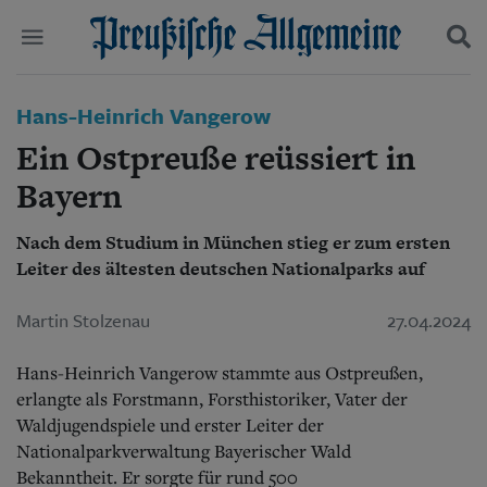
Politik
Hans-Heinrich Vangerow
Suchen und finden
Kultur
Ein Ostpreuße reüssiert in
Wirtschaft
Panorama
Bayern
Gesellschaft
Leben
Nach dem Studium in München stieg er zum ersten
Geschichte
Leiter des ältesten deutschen Nationalparks auf
Ostpreußen
Pommern
Martin Stolzenau
27.04.2024
Berlin-Brandenburg
Schlesien
Hans-Heinrich Vangerow stammte aus Ostpreußen,
Danzig und Westpreußen
Bücher
erlangte als Forstmann, Forsthistoriker, Vater der
Waldjugendspiele und erster Leiter der
Start
Nationalparkverwaltung Bayerischer Wald
Wer wir sind
Bekanntheit.
Er sorgte für rund 500