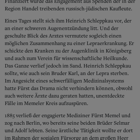
Finanziert wurde das Engagement aus Spenden der in der
Region Handel treibenden russisch-jüdischen Kaufleute.
Eines Tages stellt sich ihm Heinrich Schleppkau vor, der
an einer schweren Augenentzündung litt. Und der
geschulte Blick des Arztes vermutete sogleich einen
möglichen Zusammenhang zu einer Lepraerkrankung. Er
schickte den Kranken zu der Augenklinik in Königsberg
und auch zum Ve
rein für wissenschaftliche Heilkunde.
Das Ganze verlief jedoch im Sand. Heinrich Schleppkau
sollte, wie auch sein Bruder Karl, an der Lepra sterben.
Im Angesicht eines schwerfälligen Medizinalsystems
hatte Fürst das Drama nicht verhindern können, obwohl
auch weitere Ärzte dazu geraten hatten, unentdeckte
Fälle im Memeler Kreis aufzuspüren.
1885 verließ der engagierte Mediziner Fürst Memel und
zog nach Berlin, wo bereits seine beiden Brüder Selmar
und Adolf lebten. Seine ärztlic
he Tätigkeit wollte er dort
im Rahmen der sozialen Fürsorge an dem großen Heer