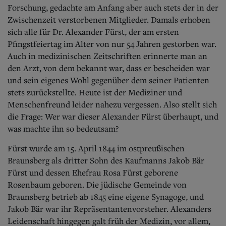
Aktuelle Ausgabe
Forschung, gedachte am Anfang aber auch stets der in der
Abonnenten-Login
Zwischenzeit verstorbenen Mitglieder. Damals erhoben
Abonnent werden
sich alle für Dr. Alexander Fürst, der am ersten
Abo Prämien
Pfingstfeiertag im Alter von nur 54 Jahren gestorben war.
Archiv
Mediadaten
Auch in medizinischen Zeitschriften erinnerte man an
den Arzt, von dem bekannt war, dass er bescheiden war
Kontakt
und sein eigenes Wohl gegenüber dem seiner Patienten
Impressum
stets zurückstellte. Heute ist der Mediziner und
Datenschutz
Menschenfreund leider nahezu vergessen. Also stellt sich
die Frage: Wer war dieser Alexander Fürst überhaupt, und
was machte ihn so bedeutsam?
Fürst wurde am 15. April 1844 im ostpreußischen
Braunsberg als dritter Sohn des Kaufmanns Jakob Bär
Fürst und dessen Ehefrau Rosa Fürst geborene
Rosenbaum geboren. Die jüdische Gemeinde von
Braunsberg betrieb ab 1845 eine eigene Synagoge, und
Jakob Bär war ihr Repräsentantenvorsteher. Alexanders
Leidenschaft hingegen galt früh der Medizin, vor allem,