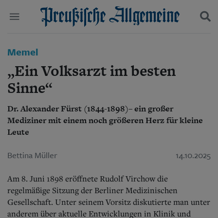
Politik
Memel
Suchen und finden
Kultur
„Ein Volksarzt im besten
Wirtschaft
Panorama
Sinne“
Gesellschaft
Leben
Dr. Alexander Fürst (1844-1898)– ein großer
Geschichte
Mediziner mit einem noch größeren Herz für kleine
Ostpreußen
Leute
Pommern
Berlin-Brandenburg
Bettina Müller
14.10.2025
Schlesien
Danzig und Westpreußen
Bücher
Am 8. Juni 1898 eröffnete Rudolf Virchow die
regelmäßige Sitzung der Berliner Medizinischen
Start
Gesellschaft. Unter seinem Vorsitz diskutierte man unter
Wer wir sind
anderem über aktuelle Entwicklungen in Klinik und