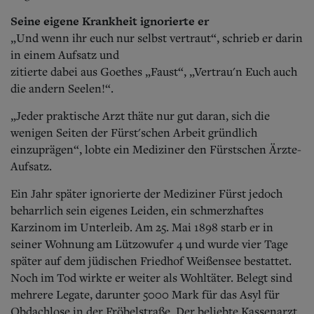
Seine eigene Krankheit ignorierte er
„Und wenn ihr euch nur selbst vertraut“, schrieb er darin
in einem Aufsatz und
zitierte dabei aus Goethes „Faust“, „Vertrau'n Euch auch
die andern Seelen!“.
„Jeder praktische Arzt thäte nur gut daran, sich die
wenigen Seiten der Fürst'schen Arbeit gründlich
einzuprägen“, lobte ein Mediziner den Fürstschen Ärzte-
Aufsatz.
Ein Jahr später ignorierte der Mediziner Fürst jedoc
h
beharrlich sein eigenes Leiden, ein schmerzhaftes
Karzinom im Unterleib. Am 25. Mai 1898 starb er in
seiner Wohnung am Lützowufer 4 und wurde vier Tage
später auf dem jüdischen Friedhof Weißensee bestattet.
Noch im Tod wirkte er weiter als Wohltäter. Belegt sind
mehrere Legate, darunter 5000 Mark für das Asyl für
Obdachlose in der Fröbelstraße. Der beliebte Kassenarzt,